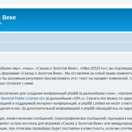
 Веке
а.
йшем «мы», «наш», «Сказка о Золотом Веке», «https://2025.lv»), вы подтвер
сь форумами «Сказка о Золотом Веке». Мы оставляем за собой право изменят
ло бы разумным регулярно просматривать этот текст на предмет изменений, т
ше согласие с ними.
еспечения для создания конференций phpBB (в дальнейшем «они», «програ
General Public License v2
» (в дальнейшем «GPL»). Скачать его можно по адр
зацией и поддержкой интернет-конференций, и phpBB Limited не несёт ответ
ведения в них. За дополнительной информацией о phpBB обращайтесь по адр
их, клеветнических сообщений, порнографических сообщений, призывов к на
вляет услуги хостинга для форумов «Сказка о Золотом Веке» или междунаро
ии, при этом ваш провайдер будет поставлен в известность, если мы сочтём