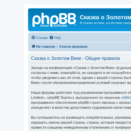
Сказка о Золотом
В Сказке истина, а в Истине сказк
Ссылки
FAQ
На главную
Список форумов
Сказка о Золотом Веке - Общие правила
Заходя на конференцию «Сказка о Золотом Веке» (в дальне
согласны с ними, пожалуйста, не заходите и не пользуйте
чтобы уведомить вас об этом, однако с вашей стороны бы
Веке» после обновления/исправления условий означает ва
Наши форумы работают под управлением программного об
Limited», «phpBB Teams»), выпущенного по лицензии «
GNU 
программного обеспечения phpBB строго связаны с органи
определяет в качестве допустимого содержания и/или по
Вы соглашаетесь не размещать оскорбительных, угрожающ
нарушить законы вашей страны, страны, которая предоста
привести к вашему немедленному отключению от конференц