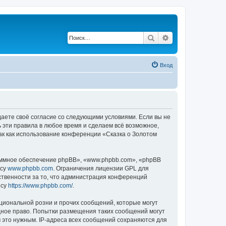
Поиск
Расширенный по
Вход
ждаете своё согласие со следующими условиями. Если вы не
ь эти правила в любое время и сделаем всё возможное,
ак как использование конференции «Сказка о Золотом
ммное обеспечение phpBB», «www.phpbb.com», «phpBB
есу
www.phpbb.com
. Ограничения лицензии GPL для
ственности за то, что администрация конференций
есу
https://www.phpbb.com/
.
циональной розни и прочих сообщений, которые могут
дное право. Попытки размещения таких сообщений могут
 это нужным. IP-адреса всех сообщений сохраняются для