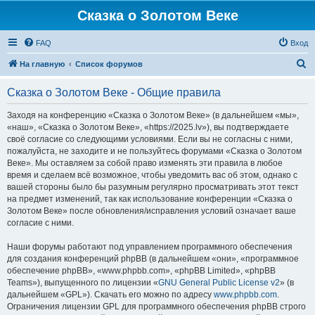
Сказка о Золотом Веке
FAQ
Вход
П
На главную
Список форумов
о
Сказка о Золотом Веке - Общие правила
и
с
Заходя на конференцию «Сказка о Золотом Веке» (в дальнейшем «мы»,
«наш», «Сказка о Золотом Веке», «https://2025.lv»), вы подтверждаете
к
своё согласие со следующими условиями. Если вы не согласны с ними,
пожалуйста, не заходите и не пользуйтесь форумами «Сказка о Золотом
Веке». Мы оставляем за собой право изменять эти правила в любое
время и сделаем всё возможное, чтобы уведомить вас об этом, однако с
вашей стороны было бы разумным регулярно просматривать этот текст
на предмет изменений, так как использование конференции «Сказка о
Золотом Веке» после обновления/исправления условий означает ваше
согласие с ними.
Наши форумы работают под управлением программного обеспечения
для создания конференций phpBB (в дальнейшем «они», «программное
обеспечение phpBB», «www.phpbb.com», «phpBB Limited», «phpBB
Teams»), выпущенного по лицензии «
GNU General Public License v2
» (в
дальнейшем «GPL»). Скачать его можно по адресу
www.phpbb.com
.
Ограничения лицензии GPL для программного обеспечения phpBB строго