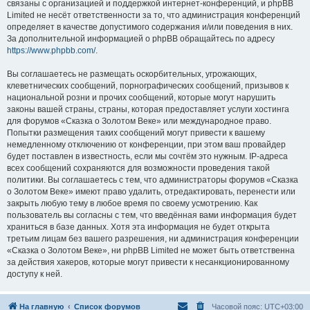
связаны с организацией и поддержкой интернет-конференций, и phpBB
Limited не несёт ответственности за то, что администрация конференций
определяет в качестве допустимого содержания и/или поведения в них.
За дополнительной информацией о phpBB обращайтесь по адресу
https://www.phpbb.com/
.
Вы соглашаетесь не размещать оскорбительных, угрожающих,
клеветнических сообщений, порнографических сообщений, призывов к
национальной розни и прочих сообщений, которые могут нарушить
законы вашей страны, страны, которая предоставляет услуги хостинга
для форумов «Сказка о Золотом Веке» или международное право.
Попытки размещения таких сообщений могут привести к вашему
немедленному отключению от конференции, при этом ваш провайдер
будет поставлен в известность, если мы сочтём это нужным. IP-адреса
всех сообщений сохраняются для возможности проведения такой
политики. Вы соглашаетесь с тем, что администраторы форумов «Сказка
о Золотом Веке» имеют право удалить, отредактировать, перенести или
закрыть любую тему в любое время по своему усмотрению. Как
пользователь вы согласны с тем, что введённая вами информация будет
храниться в базе данных. Хотя эта информация не будет открыта
третьим лицам без вашего разрешения, ни администрация конференции
«Сказка о Золотом Веке», ни phpBB Limited не может быть ответственна
за действия хакеров, которые могут привести к несанкционированному
доступу к ней.
На главную
Список форумов
Часовой пояс:
UTC+03:00