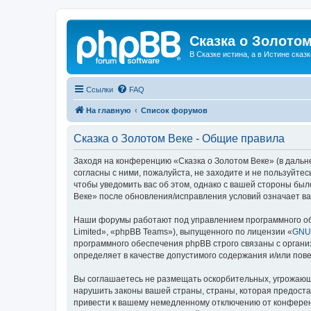
Сказка о Золотом
В Сказке истина, а в Истине сказк
Ссылки
FAQ
На главную
Список форумов
Сказка о Золотом Веке - Общие правила
Заходя на конференцию «Сказка о Золотом Веке» (в дальне
согласны с ними, пожалуйста, не заходите и не пользуйте
чтобы уведомить вас об этом, однако с вашей стороны бы
Веке» после обновления/исправления условий означает ва
Наши форумы работают под управлением программного об
Limited», «phpBB Teams»), выпущенного по лицензии «
GNU 
программного обеспечения phpBB строго связаны с органи
определяет в качестве допустимого содержания и/или по
Вы соглашаетесь не размещать оскорбительных, угрожающ
нарушить законы вашей страны, страны, которая предоста
привести к вашему немедленному отключению от конференц