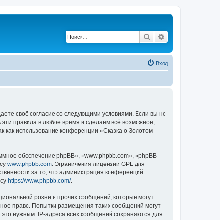
Поиск
Расширенный по
Вход
ждаете своё согласие со следующими условиями. Если вы не
ь эти правила в любое время и сделаем всё возможное,
ак как использование конференции «Сказка о Золотом
ммное обеспечение phpBB», «www.phpbb.com», «phpBB
есу
www.phpbb.com
. Ограничения лицензии GPL для
ственности за то, что администрация конференций
есу
https://www.phpbb.com/
.
циональной розни и прочих сообщений, которые могут
дное право. Попытки размещения таких сообщений могут
 это нужным. IP-адреса всех сообщений сохраняются для