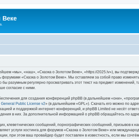
 Веке
а.
йшем «мы», «наш», «Сказка о Золотом Веке», «https://2025.lv»), вы подтвер
сь форумами «Сказка о Золотом Веке». Мы оставляем за собой право изменят
ло бы разумным регулярно просматривать этот текст на предмет изменений, т
ше согласие с ними.
еспечения для создания конференций phpBB (в дальнейшем «они», «програ
General Public License v2
» (в дальнейшем «GPL»). Скачать его можно по адр
зацией и поддержкой интернет-конференций, и phpBB Limited не несёт ответ
ведения в них. За дополнительной информацией о phpBB обращайтесь по адр
их, клеветнических сообщений, порнографических сообщений, призывов к на
вляет услуги хостинга для форумов «Сказка о Золотом Веке» или междунаро
ии, при этом ваш провайдер будет поставлен в известность, если мы сочтём