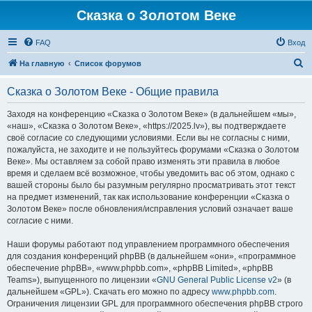
Сказка о Золотом Веке
FAQ
Вход
П
На главную
Список форумов
о
Сказка о Золотом Веке - Общие правила
и
с
Заходя на конференцию «Сказка о Золотом Веке» (в дальнейшем «мы»,
«наш», «Сказка о Золотом Веке», «https://2025.lv»), вы подтверждаете
к
своё согласие со следующими условиями. Если вы не согласны с ними,
пожалуйста, не заходите и не пользуйтесь форумами «Сказка о Золотом
Веке». Мы оставляем за собой право изменять эти правила в любое
время и сделаем всё возможное, чтобы уведомить вас об этом, однако с
вашей стороны было бы разумным регулярно просматривать этот текст
на предмет изменений, так как использование конференции «Сказка о
Золотом Веке» после обновления/исправления условий означает ваше
согласие с ними.
Наши форумы работают под управлением программного обеспечения
для создания конференций phpBB (в дальнейшем «они», «программное
обеспечение phpBB», «www.phpbb.com», «phpBB Limited», «phpBB
Teams»), выпущенного по лицензии «
GNU General Public License v2
» (в
дальнейшем «GPL»). Скачать его можно по адресу
www.phpbb.com
.
Ограничения лицензии GPL для программного обеспечения phpBB строго