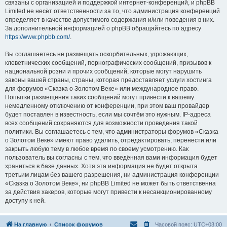
связаны с организацией и поддержкой интернет-конференций, и phpBB
Limited не несёт ответственности за то, что администрация конференций
определяет в качестве допустимого содержания и/или поведения в них.
За дополнительной информацией о phpBB обращайтесь по адресу
https://www.phpbb.com/
.
Вы соглашаетесь не размещать оскорбительных, угрожающих,
клеветнических сообщений, порнографических сообщений, призывов к
национальной розни и прочих сообщений, которые могут нарушить
законы вашей страны, страны, которая предоставляет услуги хостинга
для форумов «Сказка о Золотом Веке» или международное право.
Попытки размещения таких сообщений могут привести к вашему
немедленному отключению от конференции, при этом ваш провайдер
будет поставлен в известность, если мы сочтём это нужным. IP-адреса
всех сообщений сохраняются для возможности проведения такой
политики. Вы соглашаетесь с тем, что администраторы форумов «Сказка
о Золотом Веке» имеют право удалить, отредактировать, перенести или
закрыть любую тему в любое время по своему усмотрению. Как
пользователь вы согласны с тем, что введённая вами информация будет
храниться в базе данных. Хотя эта информация не будет открыта
третьим лицам без вашего разрешения, ни администрация конференции
«Сказка о Золотом Веке», ни phpBB Limited не может быть ответственна
за действия хакеров, которые могут привести к несанкционированному
доступу к ней.
На главную
Список форумов
Часовой пояс:
UTC+03:00