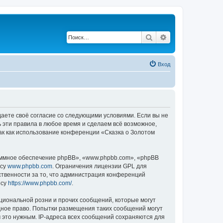
Поиск
Расширенный по
Вход
ждаете своё согласие со следующими условиями. Если вы не
ь эти правила в любое время и сделаем всё возможное,
ак как использование конференции «Сказка о Золотом
ммное обеспечение phpBB», «www.phpbb.com», «phpBB
есу
www.phpbb.com
. Ограничения лицензии GPL для
ственности за то, что администрация конференций
есу
https://www.phpbb.com/
.
циональной розни и прочих сообщений, которые могут
дное право. Попытки размещения таких сообщений могут
 это нужным. IP-адреса всех сообщений сохраняются для