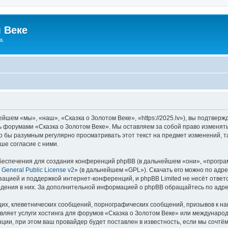
 Веке
а.
йшем «мы», «наш», «Сказка о Золотом Веке», «https://2025.lv»), вы подтвер
сь форумами «Сказка о Золотом Веке». Мы оставляем за собой право изменят
ло бы разумным регулярно просматривать этот текст на предмет изменений, т
ше согласие с ними.
еспечения для создания конференций phpBB (в дальнейшем «они», «програ
General Public License v2
» (в дальнейшем «GPL»). Скачать его можно по адр
зацией и поддержкой интернет-конференций, и phpBB Limited не несёт ответ
ведения в них. За дополнительной информацией о phpBB обращайтесь по адр
их, клеветнических сообщений, порнографических сообщений, призывов к на
вляет услуги хостинга для форумов «Сказка о Золотом Веке» или междунаро
ии, при этом ваш провайдер будет поставлен в известность, если мы сочтём