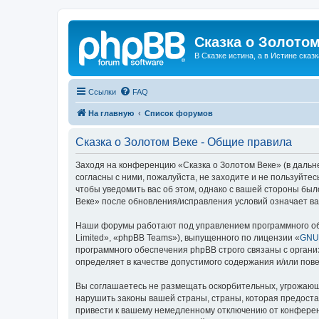
Сказка о Золотом
В Сказке истина, а в Истине сказк
Ссылки
FAQ
На главную
Список форумов
Сказка о Золотом Веке - Общие правила
Заходя на конференцию «Сказка о Золотом Веке» (в дальне
согласны с ними, пожалуйста, не заходите и не пользуйте
чтобы уведомить вас об этом, однако с вашей стороны бы
Веке» после обновления/исправления условий означает ва
Наши форумы работают под управлением программного об
Limited», «phpBB Teams»), выпущенного по лицензии «
GNU 
программного обеспечения phpBB строго связаны с органи
определяет в качестве допустимого содержания и/или по
Вы соглашаетесь не размещать оскорбительных, угрожающ
нарушить законы вашей страны, страны, которая предоста
привести к вашему немедленному отключению от конференц