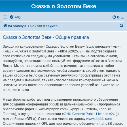
Сказка о Золотом Веке
FAQ
Вход
П
На главную
Список форумов
о
Сказка о Золотом Веке - Общие правила
и
с
Заходя на конференцию «Сказка о Золотом Веке» (в дальнейшем «мы»,
«наш», «Сказка о Золотом Веке», «https://2025.lv»), вы подтверждаете
к
своё согласие со следующими условиями. Если вы не согласны с ними,
пожалуйста, не заходите и не пользуйтесь форумами «Сказка о Золотом
Веке». Мы оставляем за собой право изменять эти правила в любое
время и сделаем всё возможное, чтобы уведомить вас об этом, однако с
вашей стороны было бы разумным регулярно просматривать этот текст
на предмет изменений, так как использование конференции «Сказка о
Золотом Веке» после обновления/исправления условий означает ваше
согласие с ними.
Наши форумы работают под управлением программного обеспечения
для создания конференций phpBB (в дальнейшем «они», «программное
обеспечение phpBB», «www.phpbb.com», «phpBB Limited», «phpBB
Teams»), выпущенного по лицензии «
GNU General Public License v2
» (в
дальнейшем «GPL»). Скачать его можно по адресу
www.phpbb.com
.
Ограничения лицензии GPL для программного обеспечения phpBB строго