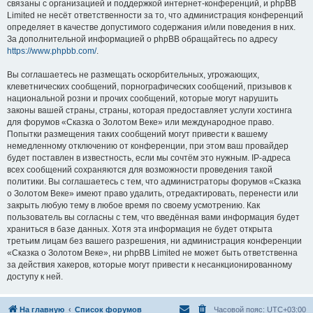
связаны с организацией и поддержкой интернет-конференций, и phpBB
Limited не несёт ответственности за то, что администрация конференций
определяет в качестве допустимого содержания и/или поведения в них.
За дополнительной информацией о phpBB обращайтесь по адресу
https://www.phpbb.com/
.
Вы соглашаетесь не размещать оскорбительных, угрожающих,
клеветнических сообщений, порнографических сообщений, призывов к
национальной розни и прочих сообщений, которые могут нарушить
законы вашей страны, страны, которая предоставляет услуги хостинга
для форумов «Сказка о Золотом Веке» или международное право.
Попытки размещения таких сообщений могут привести к вашему
немедленному отключению от конференции, при этом ваш провайдер
будет поставлен в известность, если мы сочтём это нужным. IP-адреса
всех сообщений сохраняются для возможности проведения такой
политики. Вы соглашаетесь с тем, что администраторы форумов «Сказка
о Золотом Веке» имеют право удалить, отредактировать, перенести или
закрыть любую тему в любое время по своему усмотрению. Как
пользователь вы согласны с тем, что введённая вами информация будет
храниться в базе данных. Хотя эта информация не будет открыта
третьим лицам без вашего разрешения, ни администрация конференции
«Сказка о Золотом Веке», ни phpBB Limited не может быть ответственна
за действия хакеров, которые могут привести к несанкционированному
доступу к ней.
На главную
Список форумов
Часовой пояс:
UTC+03:00