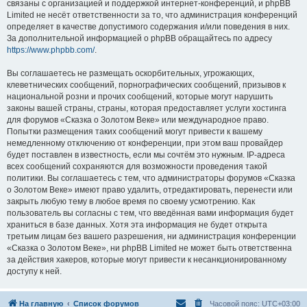
связаны с организацией и поддержкой интернет-конференций, и phpBB
Limited не несёт ответственности за то, что администрация конференций
определяет в качестве допустимого содержания и/или поведения в них.
За дополнительной информацией о phpBB обращайтесь по адресу
https://www.phpbb.com/
.
Вы соглашаетесь не размещать оскорбительных, угрожающих,
клеветнических сообщений, порнографических сообщений, призывов к
национальной розни и прочих сообщений, которые могут нарушить
законы вашей страны, страны, которая предоставляет услуги хостинга
для форумов «Сказка о Золотом Веке» или международное право.
Попытки размещения таких сообщений могут привести к вашему
немедленному отключению от конференции, при этом ваш провайдер
будет поставлен в известность, если мы сочтём это нужным. IP-адреса
всех сообщений сохраняются для возможности проведения такой
политики. Вы соглашаетесь с тем, что администраторы форумов «Сказка
о Золотом Веке» имеют право удалить, отредактировать, перенести или
закрыть любую тему в любое время по своему усмотрению. Как
пользователь вы согласны с тем, что введённая вами информация будет
храниться в базе данных. Хотя эта информация не будет открыта
третьим лицам без вашего разрешения, ни администрация конференции
«Сказка о Золотом Веке», ни phpBB Limited не может быть ответственна
за действия хакеров, которые могут привести к несанкционированному
доступу к ней.
На главную
Список форумов
Часовой пояс:
UTC+03:00