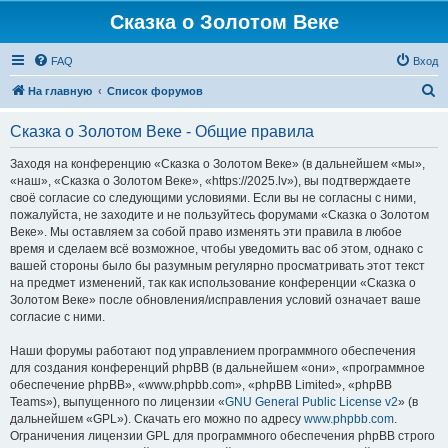
Сказка о Золотом Веке
FAQ
Вход
П
На главную
Список форумов
о
Сказка о Золотом Веке - Общие правила
и
с
Заходя на конференцию «Сказка о Золотом Веке» (в дальнейшем «мы»,
«наш», «Сказка о Золотом Веке», «https://2025.lv»), вы подтверждаете
к
своё согласие со следующими условиями. Если вы не согласны с ними,
пожалуйста, не заходите и не пользуйтесь форумами «Сказка о Золотом
Веке». Мы оставляем за собой право изменять эти правила в любое
время и сделаем всё возможное, чтобы уведомить вас об этом, однако с
вашей стороны было бы разумным регулярно просматривать этот текст
на предмет изменений, так как использование конференции «Сказка о
Золотом Веке» после обновления/исправления условий означает ваше
согласие с ними.
Наши форумы работают под управлением программного обеспечения
для создания конференций phpBB (в дальнейшем «они», «программное
обеспечение phpBB», «www.phpbb.com», «phpBB Limited», «phpBB
Teams»), выпущенного по лицензии «
GNU General Public License v2
» (в
дальнейшем «GPL»). Скачать его можно по адресу
www.phpbb.com
.
Ограничения лицензии GPL для программного обеспечения phpBB строго