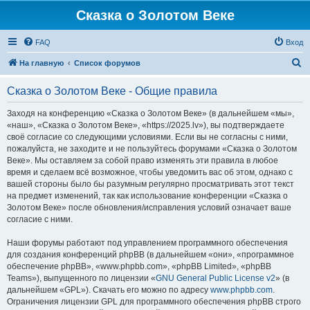
Сказка о Золотом Веке
FAQ
Вход
П
На главную
Список форумов
о
Сказка о Золотом Веке - Общие правила
и
с
Заходя на конференцию «Сказка о Золотом Веке» (в дальнейшем «мы»,
«наш», «Сказка о Золотом Веке», «https://2025.lv»), вы подтверждаете
к
своё согласие со следующими условиями. Если вы не согласны с ними,
пожалуйста, не заходите и не пользуйтесь форумами «Сказка о Золотом
Веке». Мы оставляем за собой право изменять эти правила в любое
время и сделаем всё возможное, чтобы уведомить вас об этом, однако с
вашей стороны было бы разумным регулярно просматривать этот текст
на предмет изменений, так как использование конференции «Сказка о
Золотом Веке» после обновления/исправления условий означает ваше
согласие с ними.
Наши форумы работают под управлением программного обеспечения
для создания конференций phpBB (в дальнейшем «они», «программное
обеспечение phpBB», «www.phpbb.com», «phpBB Limited», «phpBB
Teams»), выпущенного по лицензии «
GNU General Public License v2
» (в
дальнейшем «GPL»). Скачать его можно по адресу
www.phpbb.com
.
Ограничения лицензии GPL для программного обеспечения phpBB строго