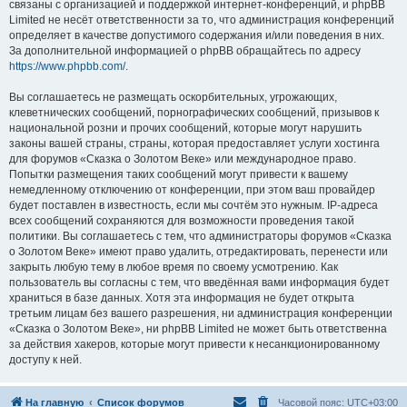
связаны с организацией и поддержкой интернет-конференций, и phpBB
Limited не несёт ответственности за то, что администрация конференций
определяет в качестве допустимого содержания и/или поведения в них.
За дополнительной информацией о phpBB обращайтесь по адресу
https://www.phpbb.com/
.
Вы соглашаетесь не размещать оскорбительных, угрожающих,
клеветнических сообщений, порнографических сообщений, призывов к
национальной розни и прочих сообщений, которые могут нарушить
законы вашей страны, страны, которая предоставляет услуги хостинга
для форумов «Сказка о Золотом Веке» или международное право.
Попытки размещения таких сообщений могут привести к вашему
немедленному отключению от конференции, при этом ваш провайдер
будет поставлен в известность, если мы сочтём это нужным. IP-адреса
всех сообщений сохраняются для возможности проведения такой
политики. Вы соглашаетесь с тем, что администраторы форумов «Сказка
о Золотом Веке» имеют право удалить, отредактировать, перенести или
закрыть любую тему в любое время по своему усмотрению. Как
пользователь вы согласны с тем, что введённая вами информация будет
храниться в базе данных. Хотя эта информация не будет открыта
третьим лицам без вашего разрешения, ни администрация конференции
«Сказка о Золотом Веке», ни phpBB Limited не может быть ответственна
за действия хакеров, которые могут привести к несанкционированному
доступу к ней.
На главную
Список форумов
Часовой пояс:
UTC+03:00