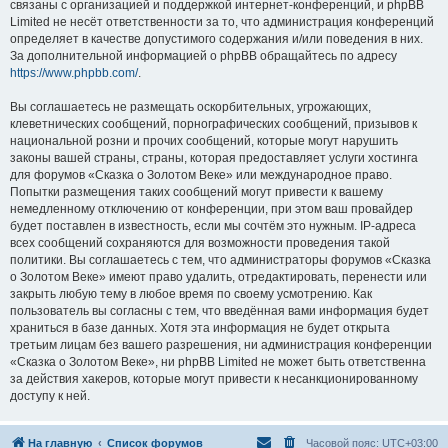
связаны с организацией и поддержкой интернет-конференций, и phpBB
Limited не несёт ответственности за то, что администрация конференций
определяет в качестве допустимого содержания и/или поведения в них.
За дополнительной информацией о phpBB обращайтесь по адресу
https://www.phpbb.com/
.
Вы соглашаетесь не размещать оскорбительных, угрожающих,
клеветнических сообщений, порнографических сообщений, призывов к
национальной розни и прочих сообщений, которые могут нарушить
законы вашей страны, страны, которая предоставляет услуги хостинга
для форумов «Сказка о Золотом Веке» или международное право.
Попытки размещения таких сообщений могут привести к вашему
немедленному отключению от конференции, при этом ваш провайдер
будет поставлен в известность, если мы сочтём это нужным. IP-адреса
всех сообщений сохраняются для возможности проведения такой
политики. Вы соглашаетесь с тем, что администраторы форумов «Сказка
о Золотом Веке» имеют право удалить, отредактировать, перенести или
закрыть любую тему в любое время по своему усмотрению. Как
пользователь вы согласны с тем, что введённая вами информация будет
храниться в базе данных. Хотя эта информация не будет открыта
третьим лицам без вашего разрешения, ни администрация конференции
«Сказка о Золотом Веке», ни phpBB Limited не может быть ответственна
за действия хакеров, которые могут привести к несанкционированному
доступу к ней.
На главную
Список форумов
Часовой пояс:
UTC+03:00