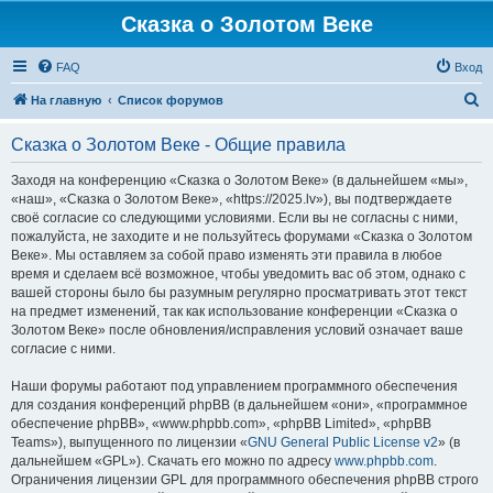
Сказка о Золотом Веке
FAQ
Вход
П
На главную
Список форумов
о
Сказка о Золотом Веке - Общие правила
и
с
Заходя на конференцию «Сказка о Золотом Веке» (в дальнейшем «мы»,
«наш», «Сказка о Золотом Веке», «https://2025.lv»), вы подтверждаете
к
своё согласие со следующими условиями. Если вы не согласны с ними,
пожалуйста, не заходите и не пользуйтесь форумами «Сказка о Золотом
Веке». Мы оставляем за собой право изменять эти правила в любое
время и сделаем всё возможное, чтобы уведомить вас об этом, однако с
вашей стороны было бы разумным регулярно просматривать этот текст
на предмет изменений, так как использование конференции «Сказка о
Золотом Веке» после обновления/исправления условий означает ваше
согласие с ними.
Наши форумы работают под управлением программного обеспечения
для создания конференций phpBB (в дальнейшем «они», «программное
обеспечение phpBB», «www.phpbb.com», «phpBB Limited», «phpBB
Teams»), выпущенного по лицензии «
GNU General Public License v2
» (в
дальнейшем «GPL»). Скачать его можно по адресу
www.phpbb.com
.
Ограничения лицензии GPL для программного обеспечения phpBB строго