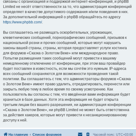
связаны с организацией и поддержкой интернет-конференций, и phpBB
Limited не несёт ответственности за то, что администрация конференций
определяет в качестве допустимого содержания и/или поведения в них.
За дополнительной информацией о phpBB обращайтесь по адресу
https://www.phpbb.com/
.
Вы соглашаетесь не размещать оскорбительных, угрожающих,
клеветнических сообщений, порнографических сообщений, призывов к
национальной розни и прочих сообщений, которые могут нарушить
законы вашей страны, страны, которая предоставляет услуги хостинга
для форумов «Сказка о Золотом Веке» или международное право.
Попытки размещения таких сообщений могут привести к вашему
немедленному отключению от конференции, при этом ваш провайдер
будет поставлен в известность, если мы сочтём это нужным. IP-адреса
всех сообщений сохраняются для возможности проведения такой
политики. Вы соглашаетесь с тем, что администраторы форумов «Сказка
о Золотом Веке» имеют право удалить, отредактировать, перенести или
закрыть любую тему в любое время по своему усмотрению. Как
пользователь вы согласны с тем, что введённая вами информация будет
храниться в базе данных. Хотя эта информация не будет открыта
третьим лицам без вашего разрешения, ни администрация конференции
«Сказка о Золотом Веке», ни phpBB Limited не может быть ответственна
за действия хакеров, которые могут привести к несанкционированному
доступу к ней.
На главную
Список форумов
Часовой пояс:
UTC+03:00