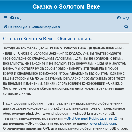
Сказка о Золотом Веке
FAQ
Вход
П
На главную
Список форумов
о
Сказка о Золотом Веке - Общие правила
и
с
Заходя на конференцию «Сказка о Золотом Веке» (в дальнейшем «мы»,
«наш», «Сказка о Золотом Веке», «https://2025.lv»), вы подтверждаете
к
своё согласие со следующими условиями. Если вы не согласны с ними,
пожалуйста, не заходите и не пользуйтесь форумами «Сказка о Золотом
Веке». Мы оставляем за собой право изменять эти правила в любое
время и сделаем всё возможное, чтобы уведомить вас об этом, однако с
вашей стороны было бы разумным регулярно просматривать этот текст
на предмет изменений, так как использование конференции «Сказка о
Золотом Веке» после обновления/исправления условий означает ваше
согласие с ними.
Наши форумы работают под управлением программного обеспечения
для создания конференций phpBB (в дальнейшем «они», «программное
обеспечение phpBB», «www.phpbb.com», «phpBB Limited», «phpBB
Teams»), выпущенного по лицензии «
GNU General Public License v2
» (в
дальнейшем «GPL»). Скачать его можно по адресу
www.phpbb.com
.
Ограничения лицензии GPL для программного обеспечения phpBB строго