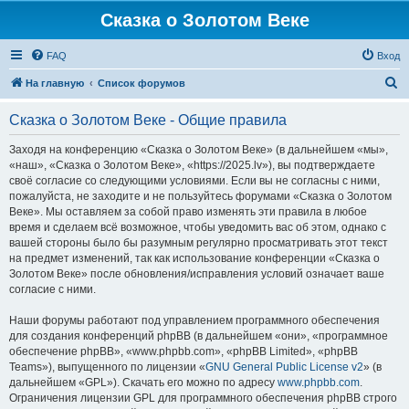
Сказка о Золотом Веке
FAQ
Вход
П
На главную
Список форумов
о
Сказка о Золотом Веке - Общие правила
и
с
Заходя на конференцию «Сказка о Золотом Веке» (в дальнейшем «мы»,
«наш», «Сказка о Золотом Веке», «https://2025.lv»), вы подтверждаете
к
своё согласие со следующими условиями. Если вы не согласны с ними,
пожалуйста, не заходите и не пользуйтесь форумами «Сказка о Золотом
Веке». Мы оставляем за собой право изменять эти правила в любое
время и сделаем всё возможное, чтобы уведомить вас об этом, однако с
вашей стороны было бы разумным регулярно просматривать этот текст
на предмет изменений, так как использование конференции «Сказка о
Золотом Веке» после обновления/исправления условий означает ваше
согласие с ними.
Наши форумы работают под управлением программного обеспечения
для создания конференций phpBB (в дальнейшем «они», «программное
обеспечение phpBB», «www.phpbb.com», «phpBB Limited», «phpBB
Teams»), выпущенного по лицензии «
GNU General Public License v2
» (в
дальнейшем «GPL»). Скачать его можно по адресу
www.phpbb.com
.
Ограничения лицензии GPL для программного обеспечения phpBB строго