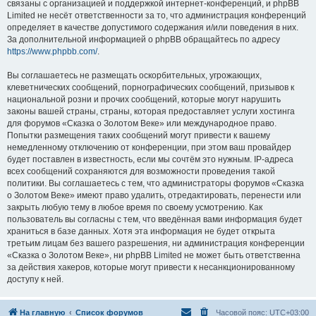
связаны с организацией и поддержкой интернет-конференций, и phpBB
Limited не несёт ответственности за то, что администрация конференций
определяет в качестве допустимого содержания и/или поведения в них.
За дополнительной информацией о phpBB обращайтесь по адресу
https://www.phpbb.com/
.
Вы соглашаетесь не размещать оскорбительных, угрожающих,
клеветнических сообщений, порнографических сообщений, призывов к
национальной розни и прочих сообщений, которые могут нарушить
законы вашей страны, страны, которая предоставляет услуги хостинга
для форумов «Сказка о Золотом Веке» или международное право.
Попытки размещения таких сообщений могут привести к вашему
немедленному отключению от конференции, при этом ваш провайдер
будет поставлен в известность, если мы сочтём это нужным. IP-адреса
всех сообщений сохраняются для возможности проведения такой
политики. Вы соглашаетесь с тем, что администраторы форумов «Сказка
о Золотом Веке» имеют право удалить, отредактировать, перенести или
закрыть любую тему в любое время по своему усмотрению. Как
пользователь вы согласны с тем, что введённая вами информация будет
храниться в базе данных. Хотя эта информация не будет открыта
третьим лицам без вашего разрешения, ни администрация конференции
«Сказка о Золотом Веке», ни phpBB Limited не может быть ответственна
за действия хакеров, которые могут привести к несанкционированному
доступу к ней.
На главную
Список форумов
Часовой пояс:
UTC+03:00