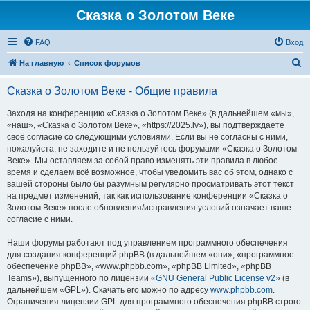
Сказка о Золотом Веке
FAQ
Вход
П
На главную
Список форумов
о
Сказка о Золотом Веке - Общие правила
и
с
Заходя на конференцию «Сказка о Золотом Веке» (в дальнейшем «мы»,
«наш», «Сказка о Золотом Веке», «https://2025.lv»), вы подтверждаете
к
своё согласие со следующими условиями. Если вы не согласны с ними,
пожалуйста, не заходите и не пользуйтесь форумами «Сказка о Золотом
Веке». Мы оставляем за собой право изменять эти правила в любое
время и сделаем всё возможное, чтобы уведомить вас об этом, однако с
вашей стороны было бы разумным регулярно просматривать этот текст
на предмет изменений, так как использование конференции «Сказка о
Золотом Веке» после обновления/исправления условий означает ваше
согласие с ними.
Наши форумы работают под управлением программного обеспечения
для создания конференций phpBB (в дальнейшем «они», «программное
обеспечение phpBB», «www.phpbb.com», «phpBB Limited», «phpBB
Teams»), выпущенного по лицензии «
GNU General Public License v2
» (в
дальнейшем «GPL»). Скачать его можно по адресу
www.phpbb.com
.
Ограничения лицензии GPL для программного обеспечения phpBB строго