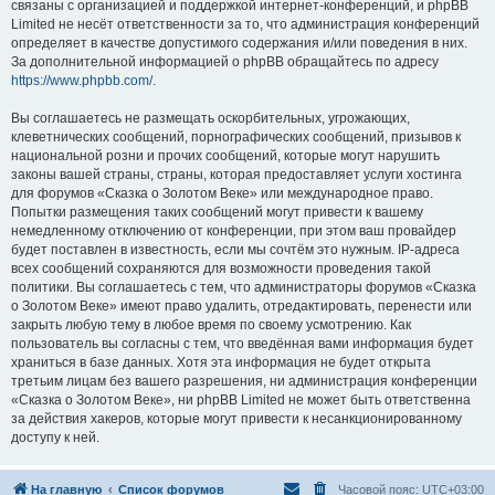
связаны с организацией и поддержкой интернет-конференций, и phpBB
Limited не несёт ответственности за то, что администрация конференций
определяет в качестве допустимого содержания и/или поведения в них.
За дополнительной информацией о phpBB обращайтесь по адресу
https://www.phpbb.com/
.
Вы соглашаетесь не размещать оскорбительных, угрожающих,
клеветнических сообщений, порнографических сообщений, призывов к
национальной розни и прочих сообщений, которые могут нарушить
законы вашей страны, страны, которая предоставляет услуги хостинга
для форумов «Сказка о Золотом Веке» или международное право.
Попытки размещения таких сообщений могут привести к вашему
немедленному отключению от конференции, при этом ваш провайдер
будет поставлен в известность, если мы сочтём это нужным. IP-адреса
всех сообщений сохраняются для возможности проведения такой
политики. Вы соглашаетесь с тем, что администраторы форумов «Сказка
о Золотом Веке» имеют право удалить, отредактировать, перенести или
закрыть любую тему в любое время по своему усмотрению. Как
пользователь вы согласны с тем, что введённая вами информация будет
храниться в базе данных. Хотя эта информация не будет открыта
третьим лицам без вашего разрешения, ни администрация конференции
«Сказка о Золотом Веке», ни phpBB Limited не может быть ответственна
за действия хакеров, которые могут привести к несанкционированному
доступу к ней.
На главную
Список форумов
Часовой пояс:
UTC+03:00