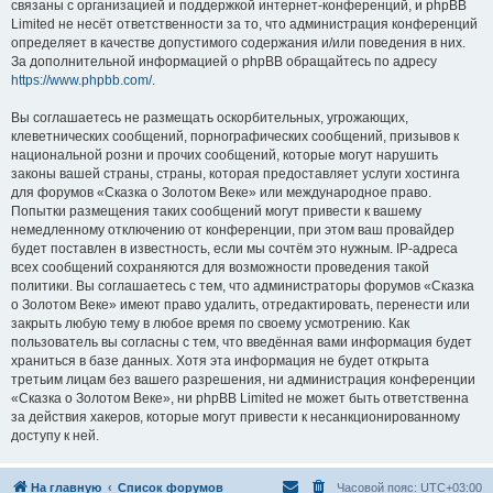
связаны с организацией и поддержкой интернет-конференций, и phpBB
Limited не несёт ответственности за то, что администрация конференций
определяет в качестве допустимого содержания и/или поведения в них.
За дополнительной информацией о phpBB обращайтесь по адресу
https://www.phpbb.com/
.
Вы соглашаетесь не размещать оскорбительных, угрожающих,
клеветнических сообщений, порнографических сообщений, призывов к
национальной розни и прочих сообщений, которые могут нарушить
законы вашей страны, страны, которая предоставляет услуги хостинга
для форумов «Сказка о Золотом Веке» или международное право.
Попытки размещения таких сообщений могут привести к вашему
немедленному отключению от конференции, при этом ваш провайдер
будет поставлен в известность, если мы сочтём это нужным. IP-адреса
всех сообщений сохраняются для возможности проведения такой
политики. Вы соглашаетесь с тем, что администраторы форумов «Сказка
о Золотом Веке» имеют право удалить, отредактировать, перенести или
закрыть любую тему в любое время по своему усмотрению. Как
пользователь вы согласны с тем, что введённая вами информация будет
храниться в базе данных. Хотя эта информация не будет открыта
третьим лицам без вашего разрешения, ни администрация конференции
«Сказка о Золотом Веке», ни phpBB Limited не может быть ответственна
за действия хакеров, которые могут привести к несанкционированному
доступу к ней.
На главную
Список форумов
Часовой пояс:
UTC+03:00