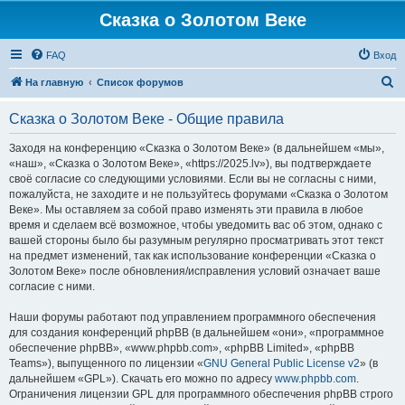
Сказка о Золотом Веке
FAQ
Вход
П
На главную
Список форумов
о
Сказка о Золотом Веке - Общие правила
и
с
Заходя на конференцию «Сказка о Золотом Веке» (в дальнейшем «мы»,
«наш», «Сказка о Золотом Веке», «https://2025.lv»), вы подтверждаете
к
своё согласие со следующими условиями. Если вы не согласны с ними,
пожалуйста, не заходите и не пользуйтесь форумами «Сказка о Золотом
Веке». Мы оставляем за собой право изменять эти правила в любое
время и сделаем всё возможное, чтобы уведомить вас об этом, однако с
вашей стороны было бы разумным регулярно просматривать этот текст
на предмет изменений, так как использование конференции «Сказка о
Золотом Веке» после обновления/исправления условий означает ваше
согласие с ними.
Наши форумы работают под управлением программного обеспечения
для создания конференций phpBB (в дальнейшем «они», «программное
обеспечение phpBB», «www.phpbb.com», «phpBB Limited», «phpBB
Teams»), выпущенного по лицензии «
GNU General Public License v2
» (в
дальнейшем «GPL»). Скачать его можно по адресу
www.phpbb.com
.
Ограничения лицензии GPL для программного обеспечения phpBB строго