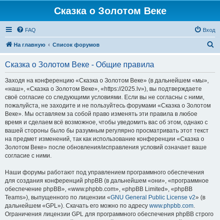
Сказка о Золотом Веке
FAQ
Вход
П
На главную
Список форумов
о
Сказка о Золотом Веке - Общие правила
и
с
Заходя на конференцию «Сказка о Золотом Веке» (в дальнейшем «мы»,
«наш», «Сказка о Золотом Веке», «https://2025.lv»), вы подтверждаете
к
своё согласие со следующими условиями. Если вы не согласны с ними,
пожалуйста, не заходите и не пользуйтесь форумами «Сказка о Золотом
Веке». Мы оставляем за собой право изменять эти правила в любое
время и сделаем всё возможное, чтобы уведомить вас об этом, однако с
вашей стороны было бы разумным регулярно просматривать этот текст
на предмет изменений, так как использование конференции «Сказка о
Золотом Веке» после обновления/исправления условий означает ваше
согласие с ними.
Наши форумы работают под управлением программного обеспечения
для создания конференций phpBB (в дальнейшем «они», «программное
обеспечение phpBB», «www.phpbb.com», «phpBB Limited», «phpBB
Teams»), выпущенного по лицензии «
GNU General Public License v2
» (в
дальнейшем «GPL»). Скачать его можно по адресу
www.phpbb.com
.
Ограничения лицензии GPL для программного обеспечения phpBB строго