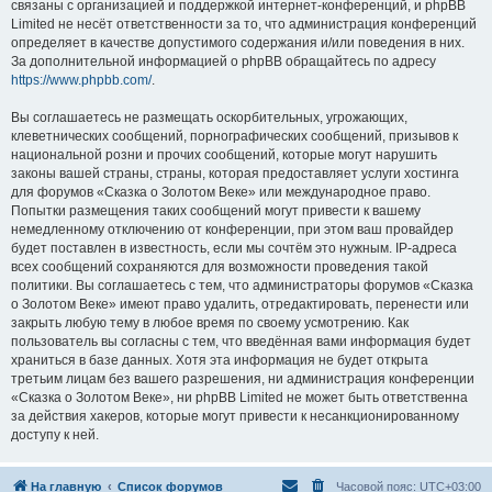
связаны с организацией и поддержкой интернет-конференций, и phpBB
Limited не несёт ответственности за то, что администрация конференций
определяет в качестве допустимого содержания и/или поведения в них.
За дополнительной информацией о phpBB обращайтесь по адресу
https://www.phpbb.com/
.
Вы соглашаетесь не размещать оскорбительных, угрожающих,
клеветнических сообщений, порнографических сообщений, призывов к
национальной розни и прочих сообщений, которые могут нарушить
законы вашей страны, страны, которая предоставляет услуги хостинга
для форумов «Сказка о Золотом Веке» или международное право.
Попытки размещения таких сообщений могут привести к вашему
немедленному отключению от конференции, при этом ваш провайдер
будет поставлен в известность, если мы сочтём это нужным. IP-адреса
всех сообщений сохраняются для возможности проведения такой
политики. Вы соглашаетесь с тем, что администраторы форумов «Сказка
о Золотом Веке» имеют право удалить, отредактировать, перенести или
закрыть любую тему в любое время по своему усмотрению. Как
пользователь вы согласны с тем, что введённая вами информация будет
храниться в базе данных. Хотя эта информация не будет открыта
третьим лицам без вашего разрешения, ни администрация конференции
«Сказка о Золотом Веке», ни phpBB Limited не может быть ответственна
за действия хакеров, которые могут привести к несанкционированному
доступу к ней.
На главную
Список форумов
Часовой пояс:
UTC+03:00