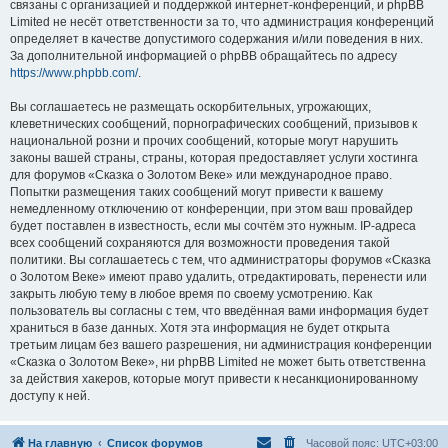
связаны с организацией и поддержкой интернет-конференций, и phpBB
Limited не несёт ответственности за то, что администрация конференций
определяет в качестве допустимого содержания и/или поведения в них.
За дополнительной информацией о phpBB обращайтесь по адресу
https://www.phpbb.com/
.
Вы соглашаетесь не размещать оскорбительных, угрожающих,
клеветнических сообщений, порнографических сообщений, призывов к
национальной розни и прочих сообщений, которые могут нарушить
законы вашей страны, страны, которая предоставляет услуги хостинга
для форумов «Сказка о Золотом Веке» или международное право.
Попытки размещения таких сообщений могут привести к вашему
немедленному отключению от конференции, при этом ваш провайдер
будет поставлен в известность, если мы сочтём это нужным. IP-адреса
всех сообщений сохраняются для возможности проведения такой
политики. Вы соглашаетесь с тем, что администраторы форумов «Сказка
о Золотом Веке» имеют право удалить, отредактировать, перенести или
закрыть любую тему в любое время по своему усмотрению. Как
пользователь вы согласны с тем, что введённая вами информация будет
храниться в базе данных. Хотя эта информация не будет открыта
третьим лицам без вашего разрешения, ни администрация конференции
«Сказка о Золотом Веке», ни phpBB Limited не может быть ответственна
за действия хакеров, которые могут привести к несанкционированному
доступу к ней.
На главную
Список форумов
Часовой пояс:
UTC+03:00