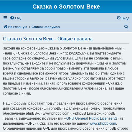
Сказка о Золотом Веке
FAQ
Вход
П
На главную
Список форумов
о
Сказка о Золотом Веке - Общие правила
и
с
Заходя на конференцию «Сказка о Золотом Веке» (в дальнейшем «мы»,
«наш», «Сказка о Золотом Веке», «https://2025.lv»), вы подтверждаете
к
своё согласие со следующими условиями. Если вы не согласны с ними,
пожалуйста, не заходите и не пользуйтесь форумами «Сказка о Золотом
Веке». Мы оставляем за собой право изменять эти правила в любое
время и сделаем всё возможное, чтобы уведомить вас об этом, однако с
вашей стороны было бы разумным регулярно просматривать этот текст
на предмет изменений, так как использование конференции «Сказка о
Золотом Веке» после обновления/исправления условий означает ваше
согласие с ними.
Наши форумы работают под управлением программного обеспечения
для создания конференций phpBB (в дальнейшем «они», «программное
обеспечение phpBB», «www.phpbb.com», «phpBB Limited», «phpBB
Teams»), выпущенного по лицензии «
GNU General Public License v2
» (в
дальнейшем «GPL»). Скачать его можно по адресу
www.phpbb.com
.
Ограничения лицензии GPL для программного обеспечения phpBB строго