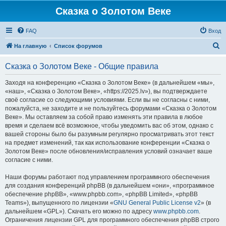
Сказка о Золотом Веке
FAQ
Вход
П
На главную
Список форумов
о
Сказка о Золотом Веке - Общие правила
и
с
Заходя на конференцию «Сказка о Золотом Веке» (в дальнейшем «мы»,
«наш», «Сказка о Золотом Веке», «https://2025.lv»), вы подтверждаете
к
своё согласие со следующими условиями. Если вы не согласны с ними,
пожалуйста, не заходите и не пользуйтесь форумами «Сказка о Золотом
Веке». Мы оставляем за собой право изменять эти правила в любое
время и сделаем всё возможное, чтобы уведомить вас об этом, однако с
вашей стороны было бы разумным регулярно просматривать этот текст
на предмет изменений, так как использование конференции «Сказка о
Золотом Веке» после обновления/исправления условий означает ваше
согласие с ними.
Наши форумы работают под управлением программного обеспечения
для создания конференций phpBB (в дальнейшем «они», «программное
обеспечение phpBB», «www.phpbb.com», «phpBB Limited», «phpBB
Teams»), выпущенного по лицензии «
GNU General Public License v2
» (в
дальнейшем «GPL»). Скачать его можно по адресу
www.phpbb.com
.
Ограничения лицензии GPL для программного обеспечения phpBB строго