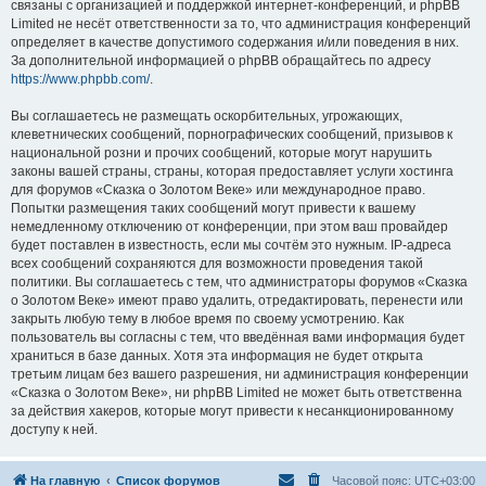
связаны с организацией и поддержкой интернет-конференций, и phpBB
Limited не несёт ответственности за то, что администрация конференций
определяет в качестве допустимого содержания и/или поведения в них.
За дополнительной информацией о phpBB обращайтесь по адресу
https://www.phpbb.com/
.
Вы соглашаетесь не размещать оскорбительных, угрожающих,
клеветнических сообщений, порнографических сообщений, призывов к
национальной розни и прочих сообщений, которые могут нарушить
законы вашей страны, страны, которая предоставляет услуги хостинга
для форумов «Сказка о Золотом Веке» или международное право.
Попытки размещения таких сообщений могут привести к вашему
немедленному отключению от конференции, при этом ваш провайдер
будет поставлен в известность, если мы сочтём это нужным. IP-адреса
всех сообщений сохраняются для возможности проведения такой
политики. Вы соглашаетесь с тем, что администраторы форумов «Сказка
о Золотом Веке» имеют право удалить, отредактировать, перенести или
закрыть любую тему в любое время по своему усмотрению. Как
пользователь вы согласны с тем, что введённая вами информация будет
храниться в базе данных. Хотя эта информация не будет открыта
третьим лицам без вашего разрешения, ни администрация конференции
«Сказка о Золотом Веке», ни phpBB Limited не может быть ответственна
за действия хакеров, которые могут привести к несанкционированному
доступу к ней.
На главную
Список форумов
Часовой пояс:
UTC+03:00