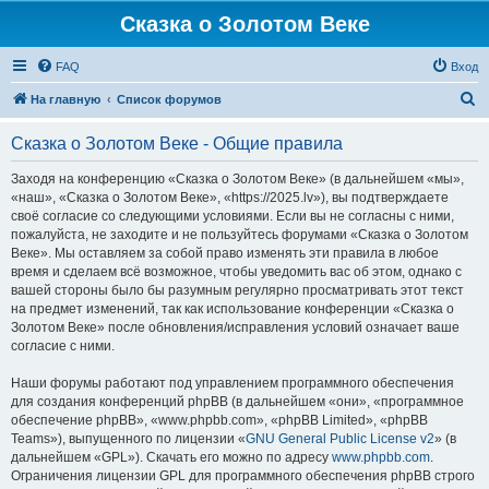
Сказка о Золотом Веке
FAQ
Вход
П
На главную
Список форумов
о
Сказка о Золотом Веке - Общие правила
и
с
Заходя на конференцию «Сказка о Золотом Веке» (в дальнейшем «мы»,
«наш», «Сказка о Золотом Веке», «https://2025.lv»), вы подтверждаете
к
своё согласие со следующими условиями. Если вы не согласны с ними,
пожалуйста, не заходите и не пользуйтесь форумами «Сказка о Золотом
Веке». Мы оставляем за собой право изменять эти правила в любое
время и сделаем всё возможное, чтобы уведомить вас об этом, однако с
вашей стороны было бы разумным регулярно просматривать этот текст
на предмет изменений, так как использование конференции «Сказка о
Золотом Веке» после обновления/исправления условий означает ваше
согласие с ними.
Наши форумы работают под управлением программного обеспечения
для создания конференций phpBB (в дальнейшем «они», «программное
обеспечение phpBB», «www.phpbb.com», «phpBB Limited», «phpBB
Teams»), выпущенного по лицензии «
GNU General Public License v2
» (в
дальнейшем «GPL»). Скачать его можно по адресу
www.phpbb.com
.
Ограничения лицензии GPL для программного обеспечения phpBB строго