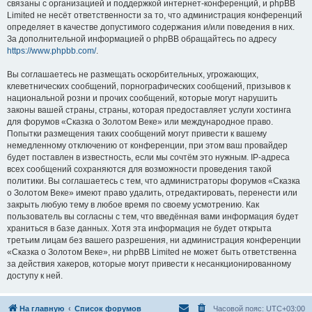
связаны с организацией и поддержкой интернет-конференций, и phpBB
Limited не несёт ответственности за то, что администрация конференций
определяет в качестве допустимого содержания и/или поведения в них.
За дополнительной информацией о phpBB обращайтесь по адресу
https://www.phpbb.com/
.
Вы соглашаетесь не размещать оскорбительных, угрожающих,
клеветнических сообщений, порнографических сообщений, призывов к
национальной розни и прочих сообщений, которые могут нарушить
законы вашей страны, страны, которая предоставляет услуги хостинга
для форумов «Сказка о Золотом Веке» или международное право.
Попытки размещения таких сообщений могут привести к вашему
немедленному отключению от конференции, при этом ваш провайдер
будет поставлен в известность, если мы сочтём это нужным. IP-адреса
всех сообщений сохраняются для возможности проведения такой
политики. Вы соглашаетесь с тем, что администраторы форумов «Сказка
о Золотом Веке» имеют право удалить, отредактировать, перенести или
закрыть любую тему в любое время по своему усмотрению. Как
пользователь вы согласны с тем, что введённая вами информация будет
храниться в базе данных. Хотя эта информация не будет открыта
третьим лицам без вашего разрешения, ни администрация конференции
«Сказка о Золотом Веке», ни phpBB Limited не может быть ответственна
за действия хакеров, которые могут привести к несанкционированному
доступу к ней.
На главную
Список форумов
Часовой пояс:
UTC+03:00