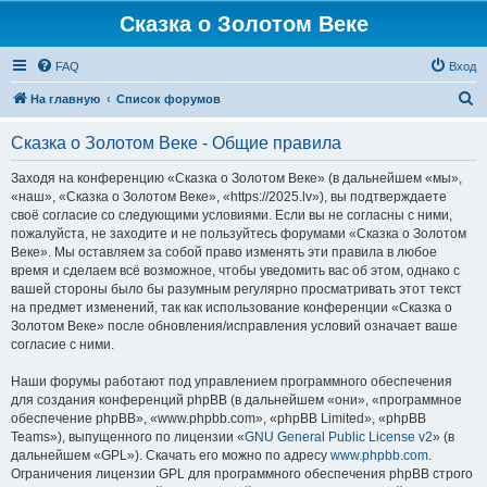
Сказка о Золотом Веке
FAQ
Вход
П
На главную
Список форумов
о
Сказка о Золотом Веке - Общие правила
и
с
Заходя на конференцию «Сказка о Золотом Веке» (в дальнейшем «мы»,
«наш», «Сказка о Золотом Веке», «https://2025.lv»), вы подтверждаете
к
своё согласие со следующими условиями. Если вы не согласны с ними,
пожалуйста, не заходите и не пользуйтесь форумами «Сказка о Золотом
Веке». Мы оставляем за собой право изменять эти правила в любое
время и сделаем всё возможное, чтобы уведомить вас об этом, однако с
вашей стороны было бы разумным регулярно просматривать этот текст
на предмет изменений, так как использование конференции «Сказка о
Золотом Веке» после обновления/исправления условий означает ваше
согласие с ними.
Наши форумы работают под управлением программного обеспечения
для создания конференций phpBB (в дальнейшем «они», «программное
обеспечение phpBB», «www.phpbb.com», «phpBB Limited», «phpBB
Teams»), выпущенного по лицензии «
GNU General Public License v2
» (в
дальнейшем «GPL»). Скачать его можно по адресу
www.phpbb.com
.
Ограничения лицензии GPL для программного обеспечения phpBB строго