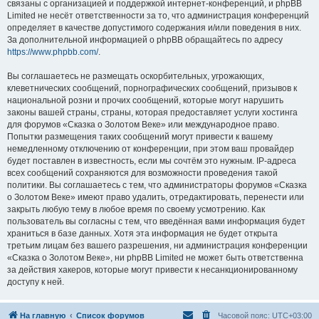
связаны с организацией и поддержкой интернет-конференций, и phpBB
Limited не несёт ответственности за то, что администрация конференций
определяет в качестве допустимого содержания и/или поведения в них.
За дополнительной информацией о phpBB обращайтесь по адресу
https://www.phpbb.com/
.
Вы соглашаетесь не размещать оскорбительных, угрожающих,
клеветнических сообщений, порнографических сообщений, призывов к
национальной розни и прочих сообщений, которые могут нарушить
законы вашей страны, страны, которая предоставляет услуги хостинга
для форумов «Сказка о Золотом Веке» или международное право.
Попытки размещения таких сообщений могут привести к вашему
немедленному отключению от конференции, при этом ваш провайдер
будет поставлен в известность, если мы сочтём это нужным. IP-адреса
всех сообщений сохраняются для возможности проведения такой
политики. Вы соглашаетесь с тем, что администраторы форумов «Сказка
о Золотом Веке» имеют право удалить, отредактировать, перенести или
закрыть любую тему в любое время по своему усмотрению. Как
пользователь вы согласны с тем, что введённая вами информация будет
храниться в базе данных. Хотя эта информация не будет открыта
третьим лицам без вашего разрешения, ни администрация конференции
«Сказка о Золотом Веке», ни phpBB Limited не может быть ответственна
за действия хакеров, которые могут привести к несанкционированному
доступу к ней.
На главную
Список форумов
Часовой пояс:
UTC+03:00