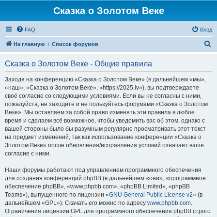
Сказка о Золотом Веке
FAQ
Вход
П
На главную
Список форумов
о
Сказка о Золотом Веке - Общие правила
и
с
Заходя на конференцию «Сказка о Золотом Веке» (в дальнейшем «мы»,
«наш», «Сказка о Золотом Веке», «https://2025.lv»), вы подтверждаете
к
своё согласие со следующими условиями. Если вы не согласны с ними,
пожалуйста, не заходите и не пользуйтесь форумами «Сказка о Золотом
Веке». Мы оставляем за собой право изменять эти правила в любое
время и сделаем всё возможное, чтобы уведомить вас об этом, однако с
вашей стороны было бы разумным регулярно просматривать этот текст
на предмет изменений, так как использование конференции «Сказка о
Золотом Веке» после обновления/исправления условий означает ваше
согласие с ними.
Наши форумы работают под управлением программного обеспечения
для создания конференций phpBB (в дальнейшем «они», «программное
обеспечение phpBB», «www.phpbb.com», «phpBB Limited», «phpBB
Teams»), выпущенного по лицензии «
GNU General Public License v2
» (в
дальнейшем «GPL»). Скачать его можно по адресу
www.phpbb.com
.
Ограничения лицензии GPL для программного обеспечения phpBB строго