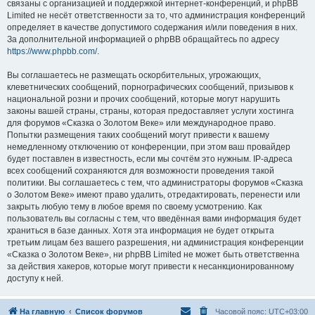
связаны с организацией и поддержкой интернет-конференций, и phpBB
Limited не несёт ответственности за то, что администрация конференций
определяет в качестве допустимого содержания и/или поведения в них.
За дополнительной информацией о phpBB обращайтесь по адресу
https://www.phpbb.com/
.
Вы соглашаетесь не размещать оскорбительных, угрожающих,
клеветнических сообщений, порнографических сообщений, призывов к
национальной розни и прочих сообщений, которые могут нарушить
законы вашей страны, страны, которая предоставляет услуги хостинга
для форумов «Сказка о Золотом Веке» или международное право.
Попытки размещения таких сообщений могут привести к вашему
немедленному отключению от конференции, при этом ваш провайдер
будет поставлен в известность, если мы сочтём это нужным. IP-адреса
всех сообщений сохраняются для возможности проведения такой
политики. Вы соглашаетесь с тем, что администраторы форумов «Сказка
о Золотом Веке» имеют право удалить, отредактировать, перенести или
закрыть любую тему в любое время по своему усмотрению. Как
пользователь вы согласны с тем, что введённая вами информация будет
храниться в базе данных. Хотя эта информация не будет открыта
третьим лицам без вашего разрешения, ни администрация конференции
«Сказка о Золотом Веке», ни phpBB Limited не может быть ответственна
за действия хакеров, которые могут привести к несанкционированному
доступу к ней.
На главную
Список форумов
Часовой пояс:
UTC+03:00