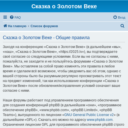
Сказка о Золотом Веке
FAQ
Вход
П
На главную
Список форумов
о
Сказка о Золотом Веке - Общие правила
и
с
Заходя на конференцию «Сказка о Золотом Веке» (в дальнейшем «мы»,
«наш», «Сказка о Золотом Веке», «https://2025.lv»), вы подтверждаете
к
своё согласие со следующими условиями. Если вы не согласны с ними,
пожалуйста, не заходите и не пользуйтесь форумами «Сказка о Золотом
Веке». Мы оставляем за собой право изменять эти правила в любое
время и сделаем всё возможное, чтобы уведомить вас об этом, однако с
вашей стороны было бы разумным регулярно просматривать этот текст
на предмет изменений, так как использование конференции «Сказка о
Золотом Веке» после обновления/исправления условий означает ваше
согласие с ними.
Наши форумы работают под управлением программного обеспечения
для создания конференций phpBB (в дальнейшем «они», «программное
обеспечение phpBB», «www.phpbb.com», «phpBB Limited», «phpBB
Teams»), выпущенного по лицензии «
GNU General Public License v2
» (в
дальнейшем «GPL»). Скачать его можно по адресу
www.phpbb.com
.
Ограничения лицензии GPL для программного обеспечения phpBB строго