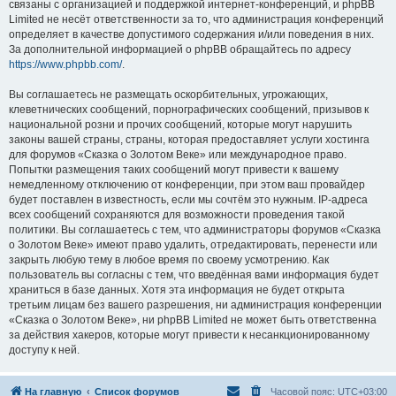
связаны с организацией и поддержкой интернет-конференций, и phpBB
Limited не несёт ответственности за то, что администрация конференций
определяет в качестве допустимого содержания и/или поведения в них.
За дополнительной информацией о phpBB обращайтесь по адресу
https://www.phpbb.com/
.
Вы соглашаетесь не размещать оскорбительных, угрожающих,
клеветнических сообщений, порнографических сообщений, призывов к
национальной розни и прочих сообщений, которые могут нарушить
законы вашей страны, страны, которая предоставляет услуги хостинга
для форумов «Сказка о Золотом Веке» или международное право.
Попытки размещения таких сообщений могут привести к вашему
немедленному отключению от конференции, при этом ваш провайдер
будет поставлен в известность, если мы сочтём это нужным. IP-адреса
всех сообщений сохраняются для возможности проведения такой
политики. Вы соглашаетесь с тем, что администраторы форумов «Сказка
о Золотом Веке» имеют право удалить, отредактировать, перенести или
закрыть любую тему в любое время по своему усмотрению. Как
пользователь вы согласны с тем, что введённая вами информация будет
храниться в базе данных. Хотя эта информация не будет открыта
третьим лицам без вашего разрешения, ни администрация конференции
«Сказка о Золотом Веке», ни phpBB Limited не может быть ответственна
за действия хакеров, которые могут привести к несанкционированному
доступу к ней.
На главную
Список форумов
Часовой пояс:
UTC+03:00