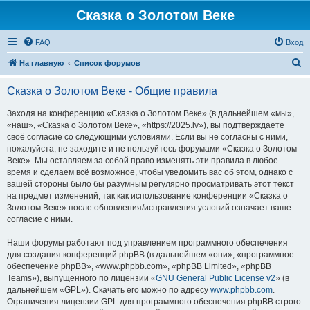
Сказка о Золотом Веке
FAQ
Вход
П
На главную
Список форумов
о
Сказка о Золотом Веке - Общие правила
и
с
Заходя на конференцию «Сказка о Золотом Веке» (в дальнейшем «мы»,
«наш», «Сказка о Золотом Веке», «https://2025.lv»), вы подтверждаете
к
своё согласие со следующими условиями. Если вы не согласны с ними,
пожалуйста, не заходите и не пользуйтесь форумами «Сказка о Золотом
Веке». Мы оставляем за собой право изменять эти правила в любое
время и сделаем всё возможное, чтобы уведомить вас об этом, однако с
вашей стороны было бы разумным регулярно просматривать этот текст
на предмет изменений, так как использование конференции «Сказка о
Золотом Веке» после обновления/исправления условий означает ваше
согласие с ними.
Наши форумы работают под управлением программного обеспечения
для создания конференций phpBB (в дальнейшем «они», «программное
обеспечение phpBB», «www.phpbb.com», «phpBB Limited», «phpBB
Teams»), выпущенного по лицензии «
GNU General Public License v2
» (в
дальнейшем «GPL»). Скачать его можно по адресу
www.phpbb.com
.
Ограничения лицензии GPL для программного обеспечения phpBB строго