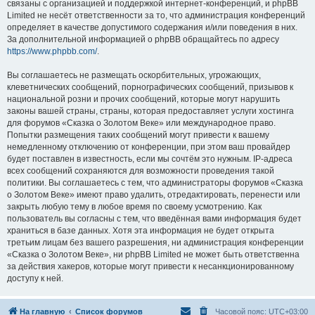
связаны с организацией и поддержкой интернет-конференций, и phpBB
Limited не несёт ответственности за то, что администрация конференций
определяет в качестве допустимого содержания и/или поведения в них.
За дополнительной информацией о phpBB обращайтесь по адресу
https://www.phpbb.com/
.
Вы соглашаетесь не размещать оскорбительных, угрожающих,
клеветнических сообщений, порнографических сообщений, призывов к
национальной розни и прочих сообщений, которые могут нарушить
законы вашей страны, страны, которая предоставляет услуги хостинга
для форумов «Сказка о Золотом Веке» или международное право.
Попытки размещения таких сообщений могут привести к вашему
немедленному отключению от конференции, при этом ваш провайдер
будет поставлен в известность, если мы сочтём это нужным. IP-адреса
всех сообщений сохраняются для возможности проведения такой
политики. Вы соглашаетесь с тем, что администраторы форумов «Сказка
о Золотом Веке» имеют право удалить, отредактировать, перенести или
закрыть любую тему в любое время по своему усмотрению. Как
пользователь вы согласны с тем, что введённая вами информация будет
храниться в базе данных. Хотя эта информация не будет открыта
третьим лицам без вашего разрешения, ни администрация конференции
«Сказка о Золотом Веке», ни phpBB Limited не может быть ответственна
за действия хакеров, которые могут привести к несанкционированному
доступу к ней.
На главную
Список форумов
Часовой пояс:
UTC+03:00