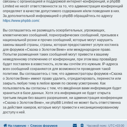
связаны с организацией и поддержкой интернет-конференций, и phpBB
Limited не несёт ответственности за то, что администрация конференций
определяет в качестве допустимого содержания и/или поведения в них.
За дополнительной информацией о phpBB обращайтесь по адресу
https://www.phpbb.com/
.
Вы соглашаетесь не размещать оскорбительных, угрожающих,
клеветнических сообщений, порнографических сообщений, призывов к
национальной розни и прочих сообщений, которые могут нарушить
законы вашей страны, страны, которая предоставляет услуги хостинга
для форумов «Сказка о Золотом Веке» или международное право.
Попытки размещения таких сообщений могут привести к вашему
немедленному отключению от конференции, при этом ваш провайдер
будет поставлен в известность, если мы сочтём это нужным. IP-адреса
всех сообщений сохраняются для возможности проведения такой
политики. Вы соглашаетесь с тем, что администраторы форумов «Сказка
о Золотом Веке» имеют право удалить, отредактировать, перенести или
закрыть любую тему в любое время по своему усмотрению. Как
пользователь вы согласны с тем, что введённая вами информация будет
храниться в базе данных. Хотя эта информация не будет открыта
третьим лицам без вашего разрешения, ни администрация конференции
«Сказка о Золотом Веке», ни phpBB Limited не может быть ответственна
за действия хакеров, которые могут привести к несанкционированному
доступу к ней.
На главную
Список форумов
Часовой пояс:
UTC+03:00