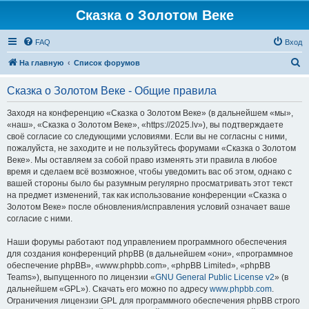
Сказка о Золотом Веке
FAQ
Вход
П
На главную
Список форумов
о
Сказка о Золотом Веке - Общие правила
и
с
Заходя на конференцию «Сказка о Золотом Веке» (в дальнейшем «мы»,
«наш», «Сказка о Золотом Веке», «https://2025.lv»), вы подтверждаете
к
своё согласие со следующими условиями. Если вы не согласны с ними,
пожалуйста, не заходите и не пользуйтесь форумами «Сказка о Золотом
Веке». Мы оставляем за собой право изменять эти правила в любое
время и сделаем всё возможное, чтобы уведомить вас об этом, однако с
вашей стороны было бы разумным регулярно просматривать этот текст
на предмет изменений, так как использование конференции «Сказка о
Золотом Веке» после обновления/исправления условий означает ваше
согласие с ними.
Наши форумы работают под управлением программного обеспечения
для создания конференций phpBB (в дальнейшем «они», «программное
обеспечение phpBB», «www.phpbb.com», «phpBB Limited», «phpBB
Teams»), выпущенного по лицензии «
GNU General Public License v2
» (в
дальнейшем «GPL»). Скачать его можно по адресу
www.phpbb.com
.
Ограничения лицензии GPL для программного обеспечения phpBB строго