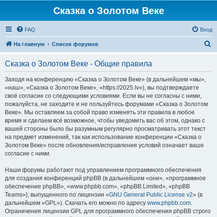
Сказка о Золотом Веке
FAQ
Вход
П
На главную
Список форумов
о
Сказка о Золотом Веке - Общие правила
и
с
Заходя на конференцию «Сказка о Золотом Веке» (в дальнейшем «мы»,
«наш», «Сказка о Золотом Веке», «https://2025.lv»), вы подтверждаете
к
своё согласие со следующими условиями. Если вы не согласны с ними,
пожалуйста, не заходите и не пользуйтесь форумами «Сказка о Золотом
Веке». Мы оставляем за собой право изменять эти правила в любое
время и сделаем всё возможное, чтобы уведомить вас об этом, однако с
вашей стороны было бы разумным регулярно просматривать этот текст
на предмет изменений, так как использование конференции «Сказка о
Золотом Веке» после обновления/исправления условий означает ваше
согласие с ними.
Наши форумы работают под управлением программного обеспечения
для создания конференций phpBB (в дальнейшем «они», «программное
обеспечение phpBB», «www.phpbb.com», «phpBB Limited», «phpBB
Teams»), выпущенного по лицензии «
GNU General Public License v2
» (в
дальнейшем «GPL»). Скачать его можно по адресу
www.phpbb.com
.
Ограничения лицензии GPL для программного обеспечения phpBB строго