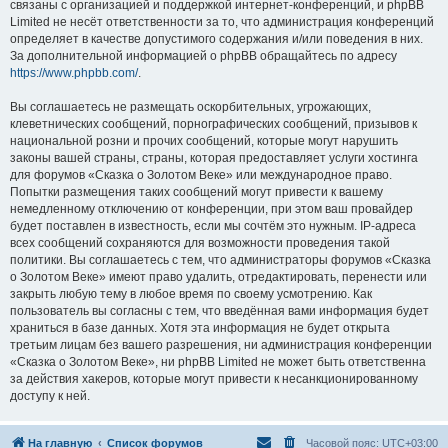
связаны с организацией и поддержкой интернет-конференций, и phpBB
Limited не несёт ответственности за то, что администрация конференций
определяет в качестве допустимого содержания и/или поведения в них.
За дополнительной информацией о phpBB обращайтесь по адресу
https://www.phpbb.com/
.
Вы соглашаетесь не размещать оскорбительных, угрожающих,
клеветнических сообщений, порнографических сообщений, призывов к
национальной розни и прочих сообщений, которые могут нарушить
законы вашей страны, страны, которая предоставляет услуги хостинга
для форумов «Сказка о Золотом Веке» или международное право.
Попытки размещения таких сообщений могут привести к вашему
немедленному отключению от конференции, при этом ваш провайдер
будет поставлен в известность, если мы сочтём это нужным. IP-адреса
всех сообщений сохраняются для возможности проведения такой
политики. Вы соглашаетесь с тем, что администраторы форумов «Сказка
о Золотом Веке» имеют право удалить, отредактировать, перенести или
закрыть любую тему в любое время по своему усмотрению. Как
пользователь вы согласны с тем, что введённая вами информация будет
храниться в базе данных. Хотя эта информация не будет открыта
третьим лицам без вашего разрешения, ни администрация конференции
«Сказка о Золотом Веке», ни phpBB Limited не может быть ответственна
за действия хакеров, которые могут привести к несанкционированному
доступу к ней.
На главную
Список форумов
Часовой пояс:
UTC+03:00