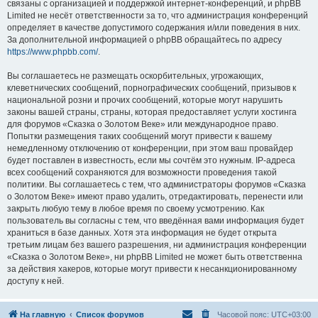
связаны с организацией и поддержкой интернет-конференций, и phpBB
Limited не несёт ответственности за то, что администрация конференций
определяет в качестве допустимого содержания и/или поведения в них.
За дополнительной информацией о phpBB обращайтесь по адресу
https://www.phpbb.com/
.
Вы соглашаетесь не размещать оскорбительных, угрожающих,
клеветнических сообщений, порнографических сообщений, призывов к
национальной розни и прочих сообщений, которые могут нарушить
законы вашей страны, страны, которая предоставляет услуги хостинга
для форумов «Сказка о Золотом Веке» или международное право.
Попытки размещения таких сообщений могут привести к вашему
немедленному отключению от конференции, при этом ваш провайдер
будет поставлен в известность, если мы сочтём это нужным. IP-адреса
всех сообщений сохраняются для возможности проведения такой
политики. Вы соглашаетесь с тем, что администраторы форумов «Сказка
о Золотом Веке» имеют право удалить, отредактировать, перенести или
закрыть любую тему в любое время по своему усмотрению. Как
пользователь вы согласны с тем, что введённая вами информация будет
храниться в базе данных. Хотя эта информация не будет открыта
третьим лицам без вашего разрешения, ни администрация конференции
«Сказка о Золотом Веке», ни phpBB Limited не может быть ответственна
за действия хакеров, которые могут привести к несанкционированному
доступу к ней.
На главную
Список форумов
Часовой пояс:
UTC+03:00