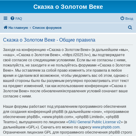
Сказка о Золотом Веке
FAQ
Вход
П
На главную
Список форумов
о
Сказка о Золотом Веке - Общие правила
и
с
Заходя на конференцию «Сказка о Золотом Веке» (в дальнейшем «мы»,
«наш», «Сказка о Золотом Веке», «https://2025.lv»), вы подтверждаете
к
своё согласие со следующими условиями. Если вы не согласны с ними,
пожалуйста, не заходите и не пользуйтесь форумами «Сказка о Золотом
Веке». Мы оставляем за собой право изменять эти правила в любое
время и сделаем всё возможное, чтобы уведомить вас об этом, однако с
вашей стороны было бы разумным регулярно просматривать этот текст
на предмет изменений, так как использование конференции «Сказка о
Золотом Веке» после обновления/исправления условий означает ваше
согласие с ними.
Наши форумы работают под управлением программного обеспечения
для создания конференций phpBB (в дальнейшем «они», «программное
обеспечение phpBB», «www.phpbb.com», «phpBB Limited», «phpBB
Teams»), выпущенного по лицензии «
GNU General Public License v2
» (в
дальнейшем «GPL»). Скачать его можно по адресу
www.phpbb.com
.
Ограничения лицензии GPL для программного обеспечения phpBB строго