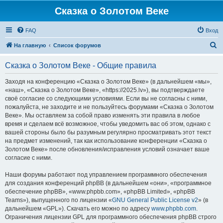
Сказка о Золотом Веке
FAQ
Вход
П
На главную
Список форумов
о
Сказка о Золотом Веке - Общие правила
и
с
Заходя на конференцию «Сказка о Золотом Веке» (в дальнейшем «мы»,
«наш», «Сказка о Золотом Веке», «https://2025.lv»), вы подтверждаете
к
своё согласие со следующими условиями. Если вы не согласны с ними,
пожалуйста, не заходите и не пользуйтесь форумами «Сказка о Золотом
Веке». Мы оставляем за собой право изменять эти правила в любое
время и сделаем всё возможное, чтобы уведомить вас об этом, однако с
вашей стороны было бы разумным регулярно просматривать этот текст
на предмет изменений, так как использование конференции «Сказка о
Золотом Веке» после обновления/исправления условий означает ваше
согласие с ними.
Наши форумы работают под управлением программного обеспечения
для создания конференций phpBB (в дальнейшем «они», «программное
обеспечение phpBB», «www.phpbb.com», «phpBB Limited», «phpBB
Teams»), выпущенного по лицензии «
GNU General Public License v2
» (в
дальнейшем «GPL»). Скачать его можно по адресу
www.phpbb.com
.
Ограничения лицензии GPL для программного обеспечения phpBB строго