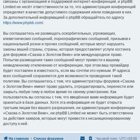
связаны с организацией и поддержкой интернет-конференций, и phpBB
Limited не несёт ответственности за то, что администрация конференций
определяет в качестве допустимого содержания и/или поведения в них.
За дополнительной информацией о phpBB обращайтесь по адресу
https://www.phpbb.com/
.
Вы соглашаетесь не размещать оскорбительных, угрожающих,
клеветнических сообщений, порнографических сообщений, призывов к
национальной розни и прочих сообщений, которые могут нарушить
законы вашей страны, страны, которая предоставляет услуги хостинга
для форумов «Сказка о Золотом Веке» или международное право.
Попытки размещения таких сообщений могут привести к вашему
немедленному отключению от конференции, при этом ваш провайдер
будет поставлен в известность, если мы сочтём это нужным. IP-адреса
всех сообщений сохраняются для возможности проведения такой
политики. Вы соглашаетесь с тем, что администраторы форумов «Сказка
о Золотом Веке» имеют право удалить, отредактировать, перенести или
закрыть любую тему в любое время по своему усмотрению. Как
пользователь вы согласны с тем, что введённая вами информация будет
храниться в базе данных. Хотя эта информация не будет открыта
третьим лицам без вашего разрешения, ни администрация конференции
«Сказка о Золотом Веке», ни phpBB Limited не может быть ответственна
за действия хакеров, которые могут привести к несанкционированному
доступу к ней.
На главную
Список форумов
Часовой пояс:
UTC+03:00