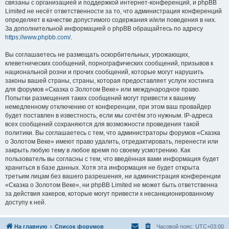
связаны с организацией и поддержкой интернет-конференций, и phpBB
Limited не несёт ответственности за то, что администрация конференций
определяет в качестве допустимого содержания и/или поведения в них.
За дополнительной информацией о phpBB обращайтесь по адресу
https://www.phpbb.com/
.
Вы соглашаетесь не размещать оскорбительных, угрожающих,
клеветнических сообщений, порнографических сообщений, призывов к
национальной розни и прочих сообщений, которые могут нарушить
законы вашей страны, страны, которая предоставляет услуги хостинга
для форумов «Сказка о Золотом Веке» или международное право.
Попытки размещения таких сообщений могут привести к вашему
немедленному отключению от конференции, при этом ваш провайдер
будет поставлен в известность, если мы сочтём это нужным. IP-адреса
всех сообщений сохраняются для возможности проведения такой
политики. Вы соглашаетесь с тем, что администраторы форумов «Сказка
о Золотом Веке» имеют право удалить, отредактировать, перенести или
закрыть любую тему в любое время по своему усмотрению. Как
пользователь вы согласны с тем, что введённая вами информация будет
храниться в базе данных. Хотя эта информация не будет открыта
третьим лицам без вашего разрешения, ни администрация конференции
«Сказка о Золотом Веке», ни phpBB Limited не может быть ответственна
за действия хакеров, которые могут привести к несанкционированному
доступу к ней.
На главную
Список форумов
Часовой пояс:
UTC+03:00