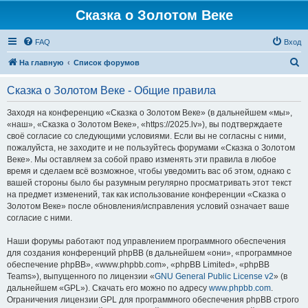
Сказка о Золотом Веке
FAQ
Вход
П
На главную
Список форумов
о
Сказка о Золотом Веке - Общие правила
и
с
Заходя на конференцию «Сказка о Золотом Веке» (в дальнейшем «мы»,
«наш», «Сказка о Золотом Веке», «https://2025.lv»), вы подтверждаете
к
своё согласие со следующими условиями. Если вы не согласны с ними,
пожалуйста, не заходите и не пользуйтесь форумами «Сказка о Золотом
Веке». Мы оставляем за собой право изменять эти правила в любое
время и сделаем всё возможное, чтобы уведомить вас об этом, однако с
вашей стороны было бы разумным регулярно просматривать этот текст
на предмет изменений, так как использование конференции «Сказка о
Золотом Веке» после обновления/исправления условий означает ваше
согласие с ними.
Наши форумы работают под управлением программного обеспечения
для создания конференций phpBB (в дальнейшем «они», «программное
обеспечение phpBB», «www.phpbb.com», «phpBB Limited», «phpBB
Teams»), выпущенного по лицензии «
GNU General Public License v2
» (в
дальнейшем «GPL»). Скачать его можно по адресу
www.phpbb.com
.
Ограничения лицензии GPL для программного обеспечения phpBB строго