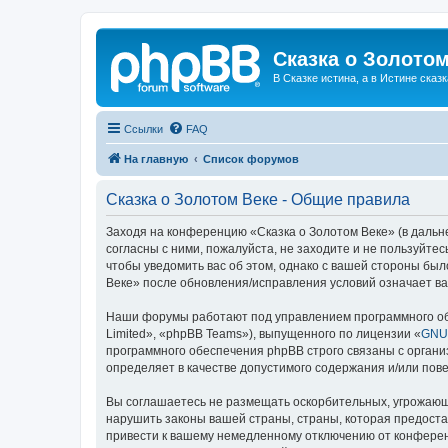
Сказка о Золотом
В Сказке истина, а в Истине сказк
Ссылки
FAQ
На главную
Список форумов
Сказка о Золотом Веке - Общие правила
Заходя на конференцию «Сказка о Золотом Веке» (в дальне
согласны с ними, пожалуйста, не заходите и не пользуйте
чтобы уведомить вас об этом, однако с вашей стороны бы
Веке» после обновления/исправления условий означает ва
Наши форумы работают под управлением программного об
Limited», «phpBB Teams»), выпущенного по лицензии «
GNU 
программного обеспечения phpBB строго связаны с органи
определяет в качестве допустимого содержания и/или по
Вы соглашаетесь не размещать оскорбительных, угрожающ
нарушить законы вашей страны, страны, которая предоста
привести к вашему немедленному отключению от конференц