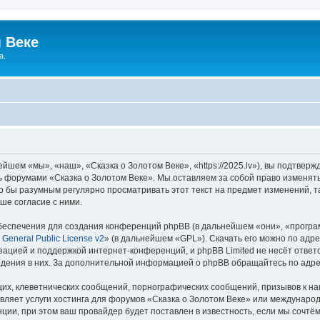
 Веке
а.
йшем «мы», «наш», «Сказка о Золотом Веке», «https://2025.lv»), вы подтвер
сь форумами «Сказка о Золотом Веке». Мы оставляем за собой право изменят
ло бы разумным регулярно просматривать этот текст на предмет изменений, т
ше согласие с ними.
еспечения для создания конференций phpBB (в дальнейшем «они», «програ
General Public License v2
» (в дальнейшем «GPL»). Скачать его можно по адр
зацией и поддержкой интернет-конференций, и phpBB Limited не несёт ответ
ведения в них. За дополнительной информацией о phpBB обращайтесь по адр
их, клеветнических сообщений, порнографических сообщений, призывов к на
вляет услуги хостинга для форумов «Сказка о Золотом Веке» или междунаро
ии, при этом ваш провайдер будет поставлен в известность, если мы сочтём