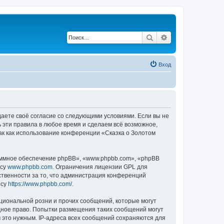
Поиск
Расширенный по
Вход
ждаете своё согласие со следующими условиями. Если вы не
ь эти правила в любое время и сделаем всё возможное,
ак как использование конференции «Сказка о Золотом
ммное обеспечение phpBB», «www.phpbb.com», «phpBB
есу
www.phpbb.com
. Ограничения лицензии GPL для
ственности за то, что администрация конференций
есу
https://www.phpbb.com/
.
циональной розни и прочих сообщений, которые могут
дное право. Попытки размещения таких сообщений могут
 это нужным. IP-адреса всех сообщений сохраняются для