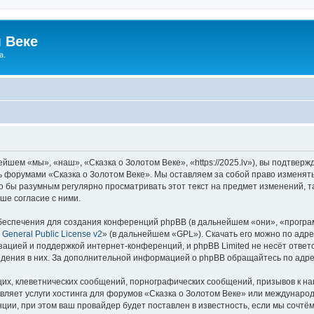
 Веке
а.
йшем «мы», «наш», «Сказка о Золотом Веке», «https://2025.lv»), вы подтвер
сь форумами «Сказка о Золотом Веке». Мы оставляем за собой право изменят
ло бы разумным регулярно просматривать этот текст на предмет изменений, т
ше согласие с ними.
еспечения для создания конференций phpBB (в дальнейшем «они», «програ
General Public License v2
» (в дальнейшем «GPL»). Скачать его можно по адр
зацией и поддержкой интернет-конференций, и phpBB Limited не несёт ответ
ведения в них. За дополнительной информацией о phpBB обращайтесь по адр
их, клеветнических сообщений, порнографических сообщений, призывов к на
вляет услуги хостинга для форумов «Сказка о Золотом Веке» или междунаро
ии, при этом ваш провайдер будет поставлен в известность, если мы сочтём