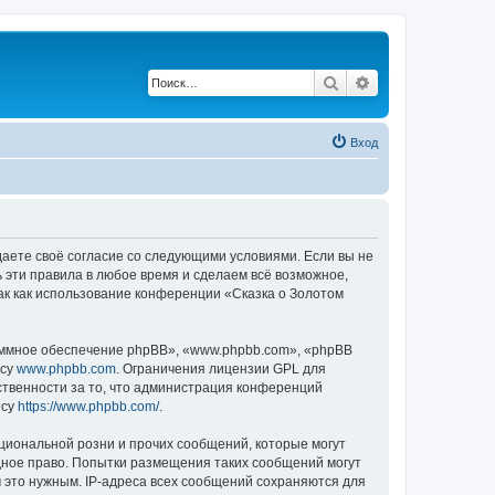
Поиск
Расширенный по
Вход
ждаете своё согласие со следующими условиями. Если вы не
ь эти правила в любое время и сделаем всё возможное,
ак как использование конференции «Сказка о Золотом
ммное обеспечение phpBB», «www.phpbb.com», «phpBB
есу
www.phpbb.com
. Ограничения лицензии GPL для
ственности за то, что администрация конференций
есу
https://www.phpbb.com/
.
циональной розни и прочих сообщений, которые могут
дное право. Попытки размещения таких сообщений могут
 это нужным. IP-адреса всех сообщений сохраняются для