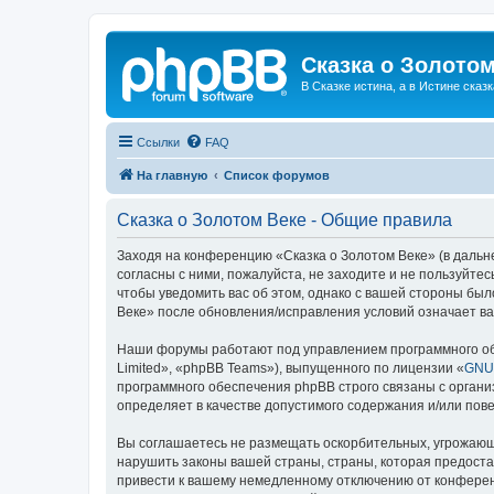
Сказка о Золотом
В Сказке истина, а в Истине сказк
Ссылки
FAQ
На главную
Список форумов
Сказка о Золотом Веке - Общие правила
Заходя на конференцию «Сказка о Золотом Веке» (в дальне
согласны с ними, пожалуйста, не заходите и не пользуйте
чтобы уведомить вас об этом, однако с вашей стороны бы
Веке» после обновления/исправления условий означает ва
Наши форумы работают под управлением программного об
Limited», «phpBB Teams»), выпущенного по лицензии «
GNU 
программного обеспечения phpBB строго связаны с органи
определяет в качестве допустимого содержания и/или по
Вы соглашаетесь не размещать оскорбительных, угрожающ
нарушить законы вашей страны, страны, которая предоста
привести к вашему немедленному отключению от конференц