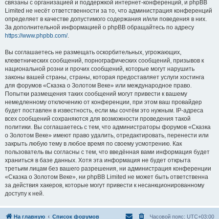
связаны с организацией и поддержкой интернет-конференций, и phpBB
Limited не несёт ответственности за то, что администрация конференций
определяет в качестве допустимого содержания и/или поведения в них.
За дополнительной информацией о phpBB обращайтесь по адресу
https://www.phpbb.com/
.
Вы соглашаетесь не размещать оскорбительных, угрожающих,
клеветнических сообщений, порнографических сообщений, призывов к
национальной розни и прочих сообщений, которые могут нарушить
законы вашей страны, страны, которая предоставляет услуги хостинга
для форумов «Сказка о Золотом Веке» или международное право.
Попытки размещения таких сообщений могут привести к вашему
немедленному отключению от конференции, при этом ваш провайдер
будет поставлен в известность, если мы сочтём это нужным. IP-адреса
всех сообщений сохраняются для возможности проведения такой
политики. Вы соглашаетесь с тем, что администраторы форумов «Сказка
о Золотом Веке» имеют право удалить, отредактировать, перенести или
закрыть любую тему в любое время по своему усмотрению. Как
пользователь вы согласны с тем, что введённая вами информация будет
храниться в базе данных. Хотя эта информация не будет открыта
третьим лицам без вашего разрешения, ни администрация конференции
«Сказка о Золотом Веке», ни phpBB Limited не может быть ответственна
за действия хакеров, которые могут привести к несанкционированному
доступу к ней.
На главную
Список форумов
Часовой пояс:
UTC+03:00