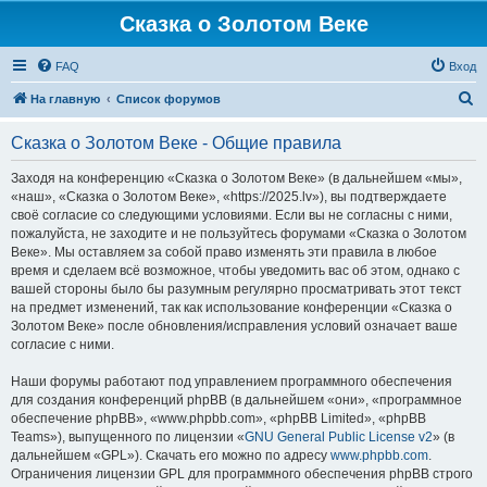
Сказка о Золотом Веке
FAQ
Вход
П
На главную
Список форумов
о
Сказка о Золотом Веке - Общие правила
и
с
Заходя на конференцию «Сказка о Золотом Веке» (в дальнейшем «мы»,
«наш», «Сказка о Золотом Веке», «https://2025.lv»), вы подтверждаете
к
своё согласие со следующими условиями. Если вы не согласны с ними,
пожалуйста, не заходите и не пользуйтесь форумами «Сказка о Золотом
Веке». Мы оставляем за собой право изменять эти правила в любое
время и сделаем всё возможное, чтобы уведомить вас об этом, однако с
вашей стороны было бы разумным регулярно просматривать этот текст
на предмет изменений, так как использование конференции «Сказка о
Золотом Веке» после обновления/исправления условий означает ваше
согласие с ними.
Наши форумы работают под управлением программного обеспечения
для создания конференций phpBB (в дальнейшем «они», «программное
обеспечение phpBB», «www.phpbb.com», «phpBB Limited», «phpBB
Teams»), выпущенного по лицензии «
GNU General Public License v2
» (в
дальнейшем «GPL»). Скачать его можно по адресу
www.phpbb.com
.
Ограничения лицензии GPL для программного обеспечения phpBB строго