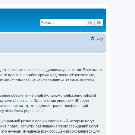
Поиск
Расширенный по
Вход
ждаете своё согласие со следующими условиями. Если вы не
ь эти правила в любое время и сделаем всё возможное,
ак как использование конференции «Сказка о Золотом
ммное обеспечение phpBB», «www.phpbb.com», «phpBB
есу
www.phpbb.com
. Ограничения лицензии GPL для
ственности за то, что администрация конференций
есу
https://www.phpbb.com/
.
циональной розни и прочих сообщений, которые могут
дное право. Попытки размещения таких сообщений могут
 это нужным. IP-адреса всех сообщений сохраняются для