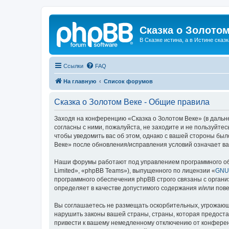
Сказка о Золотом
В Сказке истина, а в Истине сказк
Ссылки
FAQ
На главную
Список форумов
Сказка о Золотом Веке - Общие правила
Заходя на конференцию «Сказка о Золотом Веке» (в дальне
согласны с ними, пожалуйста, не заходите и не пользуйте
чтобы уведомить вас об этом, однако с вашей стороны бы
Веке» после обновления/исправления условий означает ва
Наши форумы работают под управлением программного об
Limited», «phpBB Teams»), выпущенного по лицензии «
GNU 
программного обеспечения phpBB строго связаны с органи
определяет в качестве допустимого содержания и/или по
Вы соглашаетесь не размещать оскорбительных, угрожающ
нарушить законы вашей страны, страны, которая предоста
привести к вашему немедленному отключению от конференц