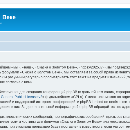
 Веке
а.
йшем «мы», «наш», «Сказка о Золотом Веке», «https://2025.lv»), вы подтвер
сь форумами «Сказка о Золотом Веке». Мы оставляем за собой право изменят
ло бы разумным регулярно просматривать этот текст на предмет изменений, т
ше согласие с ними.
еспечения для создания конференций phpBB (в дальнейшем «они», «програ
General Public License v2
» (в дальнейшем «GPL»). Скачать его можно по адр
зацией и поддержкой интернет-конференций, и phpBB Limited не несёт ответ
ведения в них. За дополнительной информацией о phpBB обращайтесь по адр
их, клеветнических сообщений, порнографических сообщений, призывов к на
вляет услуги хостинга для форумов «Сказка о Золотом Веке» или междунаро
ии, при этом ваш провайдер будет поставлен в известность, если мы сочтём