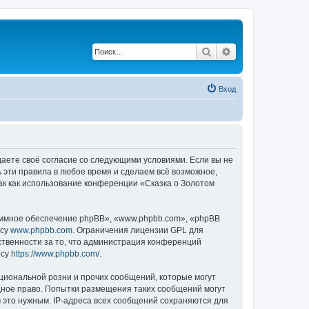
Поиск
Расширенный по
Вход
ждаете своё согласие со следующими условиями. Если вы не
ь эти правила в любое время и сделаем всё возможное,
ак как использование конференции «Сказка о Золотом
ммное обеспечение phpBB», «www.phpbb.com», «phpBB
есу
www.phpbb.com
. Ограничения лицензии GPL для
ственности за то, что администрация конференций
есу
https://www.phpbb.com/
.
циональной розни и прочих сообщений, которые могут
дное право. Попытки размещения таких сообщений могут
 это нужным. IP-адреса всех сообщений сохраняются для