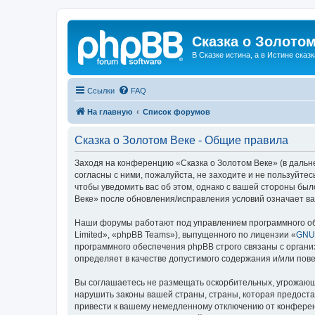
Сказка о Золотом
В Сказке истина, а в Истине сказк
Ссылки
FAQ
На главную
Список форумов
Сказка о Золотом Веке - Общие правила
Заходя на конференцию «Сказка о Золотом Веке» (в дальне
согласны с ними, пожалуйста, не заходите и не пользуйте
чтобы уведомить вас об этом, однако с вашей стороны бы
Веке» после обновления/исправления условий означает ва
Наши форумы работают под управлением программного об
Limited», «phpBB Teams»), выпущенного по лицензии «
GNU 
программного обеспечения phpBB строго связаны с органи
определяет в качестве допустимого содержания и/или по
Вы соглашаетесь не размещать оскорбительных, угрожающ
нарушить законы вашей страны, страны, которая предоста
привести к вашему немедленному отключению от конференц