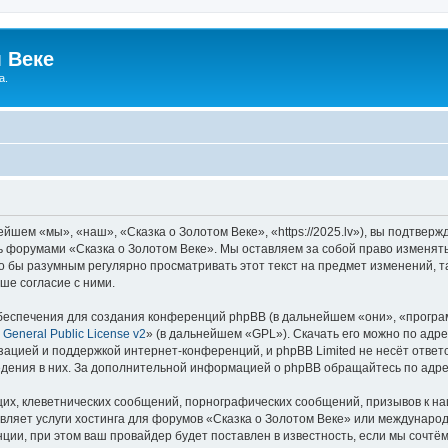
 Веке
а.
йшем «мы», «наш», «Сказка о Золотом Веке», «https://2025.lv»), вы подтвер
сь форумами «Сказка о Золотом Веке». Мы оставляем за собой право изменят
ло бы разумным регулярно просматривать этот текст на предмет изменений, т
ше согласие с ними.
еспечения для создания конференций phpBB (в дальнейшем «они», «програ
General Public License v2
» (в дальнейшем «GPL»). Скачать его можно по адр
зацией и поддержкой интернет-конференций, и phpBB Limited не несёт ответ
ведения в них. За дополнительной информацией о phpBB обращайтесь по адр
их, клеветнических сообщений, порнографических сообщений, призывов к на
вляет услуги хостинга для форумов «Сказка о Золотом Веке» или междунаро
ии, при этом ваш провайдер будет поставлен в известность, если мы сочтём