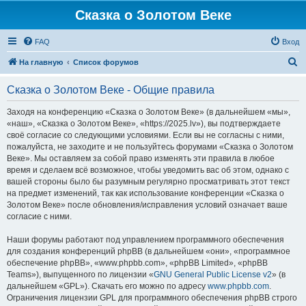
Сказка о Золотом Веке
FAQ
Вход
П
На главную
Список форумов
о
Сказка о Золотом Веке - Общие правила
и
с
Заходя на конференцию «Сказка о Золотом Веке» (в дальнейшем «мы»,
«наш», «Сказка о Золотом Веке», «https://2025.lv»), вы подтверждаете
к
своё согласие со следующими условиями. Если вы не согласны с ними,
пожалуйста, не заходите и не пользуйтесь форумами «Сказка о Золотом
Веке». Мы оставляем за собой право изменять эти правила в любое
время и сделаем всё возможное, чтобы уведомить вас об этом, однако с
вашей стороны было бы разумным регулярно просматривать этот текст
на предмет изменений, так как использование конференции «Сказка о
Золотом Веке» после обновления/исправления условий означает ваше
согласие с ними.
Наши форумы работают под управлением программного обеспечения
для создания конференций phpBB (в дальнейшем «они», «программное
обеспечение phpBB», «www.phpbb.com», «phpBB Limited», «phpBB
Teams»), выпущенного по лицензии «
GNU General Public License v2
» (в
дальнейшем «GPL»). Скачать его можно по адресу
www.phpbb.com
.
Ограничения лицензии GPL для программного обеспечения phpBB строго