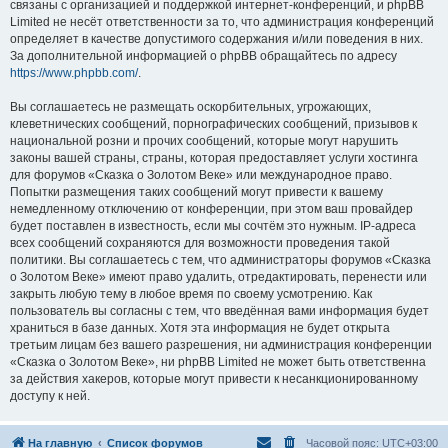
связаны с организацией и поддержкой интернет-конференций, и phpBB
Limited не несёт ответственности за то, что администрация конференций
определяет в качестве допустимого содержания и/или поведения в них.
За дополнительной информацией о phpBB обращайтесь по адресу
https://www.phpbb.com/
.
Вы соглашаетесь не размещать оскорбительных, угрожающих,
клеветнических сообщений, порнографических сообщений, призывов к
национальной розни и прочих сообщений, которые могут нарушить
законы вашей страны, страны, которая предоставляет услуги хостинга
для форумов «Сказка о Золотом Веке» или международное право.
Попытки размещения таких сообщений могут привести к вашему
немедленному отключению от конференции, при этом ваш провайдер
будет поставлен в известность, если мы сочтём это нужным. IP-адреса
всех сообщений сохраняются для возможности проведения такой
политики. Вы соглашаетесь с тем, что администраторы форумов «Сказка
о Золотом Веке» имеют право удалить, отредактировать, перенести или
закрыть любую тему в любое время по своему усмотрению. Как
пользователь вы согласны с тем, что введённая вами информация будет
храниться в базе данных. Хотя эта информация не будет открыта
третьим лицам без вашего разрешения, ни администрация конференции
«Сказка о Золотом Веке», ни phpBB Limited не может быть ответственна
за действия хакеров, которые могут привести к несанкционированному
доступу к ней.
На главную
Список форумов
Часовой пояс:
UTC+03:00