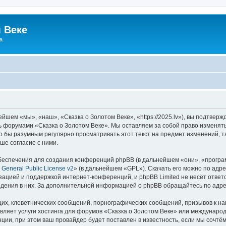
 Веке
а.
йшем «мы», «наш», «Сказка о Золотом Веке», «https://2025.lv»), вы подтвер
сь форумами «Сказка о Золотом Веке». Мы оставляем за собой право изменят
ло бы разумным регулярно просматривать этот текст на предмет изменений, т
ше согласие с ними.
еспечения для создания конференций phpBB (в дальнейшем «они», «програ
General Public License v2
» (в дальнейшем «GPL»). Скачать его можно по адр
зацией и поддержкой интернет-конференций, и phpBB Limited не несёт ответ
ведения в них. За дополнительной информацией о phpBB обращайтесь по адр
их, клеветнических сообщений, порнографических сообщений, призывов к на
вляет услуги хостинга для форумов «Сказка о Золотом Веке» или междунаро
ии, при этом ваш провайдер будет поставлен в известность, если мы сочтём