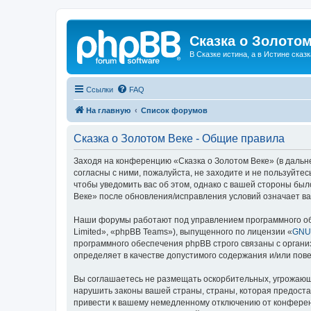
Сказка о Золотом
В Сказке истина, а в Истине сказк
Ссылки
FAQ
На главную
Список форумов
Сказка о Золотом Веке - Общие правила
Заходя на конференцию «Сказка о Золотом Веке» (в дальне
согласны с ними, пожалуйста, не заходите и не пользуйте
чтобы уведомить вас об этом, однако с вашей стороны бы
Веке» после обновления/исправления условий означает ва
Наши форумы работают под управлением программного об
Limited», «phpBB Teams»), выпущенного по лицензии «
GNU 
программного обеспечения phpBB строго связаны с органи
определяет в качестве допустимого содержания и/или по
Вы соглашаетесь не размещать оскорбительных, угрожающ
нарушить законы вашей страны, страны, которая предоста
привести к вашему немедленному отключению от конференц