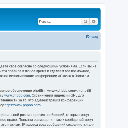
Поиск
Расширенный по
Вход
ждаете своё согласие со следующими условиями. Если вы не
ь эти правила в любое время и сделаем всё возможное,
ак как использование конференции «Сказка о Золотом
ммное обеспечение phpBB», «www.phpbb.com», «phpBB
есу
www.phpbb.com
. Ограничения лицензии GPL для
ственности за то, что администрация конференций
есу
https://www.phpbb.com/
.
циональной розни и прочих сообщений, которые могут
дное право. Попытки размещения таких сообщений могут
 это нужным. IP-адреса всех сообщений сохраняются для