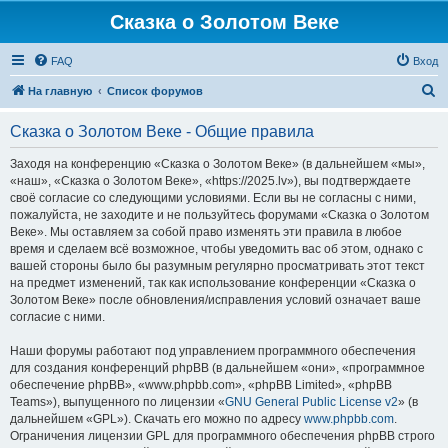
Сказка о Золотом Веке
FAQ
Вход
П
На главную
Список форумов
о
Сказка о Золотом Веке - Общие правила
и
с
Заходя на конференцию «Сказка о Золотом Веке» (в дальнейшем «мы»,
«наш», «Сказка о Золотом Веке», «https://2025.lv»), вы подтверждаете
к
своё согласие со следующими условиями. Если вы не согласны с ними,
пожалуйста, не заходите и не пользуйтесь форумами «Сказка о Золотом
Веке». Мы оставляем за собой право изменять эти правила в любое
время и сделаем всё возможное, чтобы уведомить вас об этом, однако с
вашей стороны было бы разумным регулярно просматривать этот текст
на предмет изменений, так как использование конференции «Сказка о
Золотом Веке» после обновления/исправления условий означает ваше
согласие с ними.
Наши форумы работают под управлением программного обеспечения
для создания конференций phpBB (в дальнейшем «они», «программное
обеспечение phpBB», «www.phpbb.com», «phpBB Limited», «phpBB
Teams»), выпущенного по лицензии «
GNU General Public License v2
» (в
дальнейшем «GPL»). Скачать его можно по адресу
www.phpbb.com
.
Ограничения лицензии GPL для программного обеспечения phpBB строго