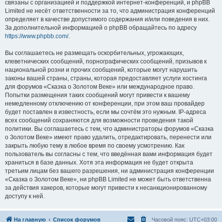
связаны с организацией и поддержкой интернет-конференций, и phpBB
Limited не несёт ответственности за то, что администрация конференций
определяет в качестве допустимого содержания и/или поведения в них.
За дополнительной информацией о phpBB обращайтесь по адресу
https://www.phpbb.com/
.
Вы соглашаетесь не размещать оскорбительных, угрожающих,
клеветнических сообщений, порнографических сообщений, призывов к
национальной розни и прочих сообщений, которые могут нарушить
законы вашей страны, страны, которая предоставляет услуги хостинга
для форумов «Сказка о Золотом Веке» или международное право.
Попытки размещения таких сообщений могут привести к вашему
немедленному отключению от конференции, при этом ваш провайдер
будет поставлен в известность, если мы сочтём это нужным. IP-адреса
всех сообщений сохраняются для возможности проведения такой
политики. Вы соглашаетесь с тем, что администраторы форумов «Сказка
о Золотом Веке» имеют право удалить, отредактировать, перенести или
закрыть любую тему в любое время по своему усмотрению. Как
пользователь вы согласны с тем, что введённая вами информация будет
храниться в базе данных. Хотя эта информация не будет открыта
третьим лицам без вашего разрешения, ни администрация конференции
«Сказка о Золотом Веке», ни phpBB Limited не может быть ответственна
за действия хакеров, которые могут привести к несанкционированному
доступу к ней.
На главную
Список форумов
Часовой пояс:
UTC+03:00