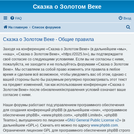
Сказка о Золотом Веке
FAQ
Вход
П
На главную
Список форумов
о
Сказка о Золотом Веке - Общие правила
и
с
Заходя на конференцию «Сказка о Золотом Веке» (в дальнейшем «мы»,
«наш», «Сказка о Золотом Веке», «https://2025.lv»), вы подтверждаете
к
своё согласие со следующими условиями. Если вы не согласны с ними,
пожалуйста, не заходите и не пользуйтесь форумами «Сказка о Золотом
Веке». Мы оставляем за собой право изменять эти правила в любое
время и сделаем всё возможное, чтобы уведомить вас об этом, однако с
вашей стороны было бы разумным регулярно просматривать этот текст
на предмет изменений, так как использование конференции «Сказка о
Золотом Веке» после обновления/исправления условий означает ваше
согласие с ними.
Наши форумы работают под управлением программного обеспечения
для создания конференций phpBB (в дальнейшем «они», «программное
обеспечение phpBB», «www.phpbb.com», «phpBB Limited», «phpBB
Teams»), выпущенного по лицензии «
GNU General Public License v2
» (в
дальнейшем «GPL»). Скачать его можно по адресу
www.phpbb.com
.
Ограничения лицензии GPL для программного обеспечения phpBB строго