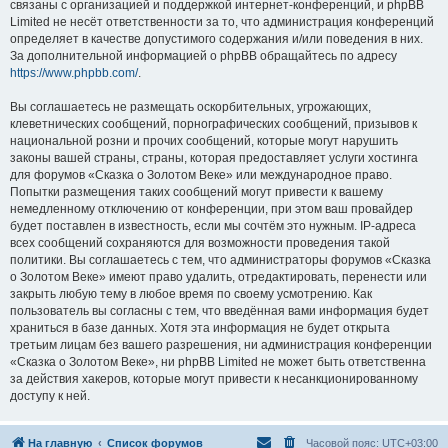
связаны с организацией и поддержкой интернет-конференций, и phpBB
Limited не несёт ответственности за то, что администрация конференций
определяет в качестве допустимого содержания и/или поведения в них.
За дополнительной информацией о phpBB обращайтесь по адресу
https://www.phpbb.com/
.
Вы соглашаетесь не размещать оскорбительных, угрожающих,
клеветнических сообщений, порнографических сообщений, призывов к
национальной розни и прочих сообщений, которые могут нарушить
законы вашей страны, страны, которая предоставляет услуги хостинга
для форумов «Сказка о Золотом Веке» или международное право.
Попытки размещения таких сообщений могут привести к вашему
немедленному отключению от конференции, при этом ваш провайдер
будет поставлен в известность, если мы сочтём это нужным. IP-адреса
всех сообщений сохраняются для возможности проведения такой
политики. Вы соглашаетесь с тем, что администраторы форумов «Сказка
о Золотом Веке» имеют право удалить, отредактировать, перенести или
закрыть любую тему в любое время по своему усмотрению. Как
пользователь вы согласны с тем, что введённая вами информация будет
храниться в базе данных. Хотя эта информация не будет открыта
третьим лицам без вашего разрешения, ни администрация конференции
«Сказка о Золотом Веке», ни phpBB Limited не может быть ответственна
за действия хакеров, которые могут привести к несанкционированному
доступу к ней.
На главную
Список форумов
Часовой пояс:
UTC+03:00