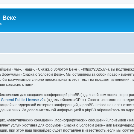
 Веке
а.
йшем «мы», «наш», «Сказка о Золотом Веке», «https://2025.lv»), вы подтвер
сь форумами «Сказка о Золотом Веке». Мы оставляем за собой право изменят
ло бы разумным регулярно просматривать этот текст на предмет изменений, т
ше согласие с ними.
еспечения для создания конференций phpBB (в дальнейшем «они», «програ
General Public License v2
» (в дальнейшем «GPL»). Скачать его можно по адр
зацией и поддержкой интернет-конференций, и phpBB Limited не несёт ответ
ведения в них. За дополнительной информацией о phpBB обращайтесь по адр
их, клеветнических сообщений, порнографических сообщений, призывов к на
вляет услуги хостинга для форумов «Сказка о Золотом Веке» или междунаро
ии, при этом ваш провайдер будет поставлен в известность, если мы сочтём