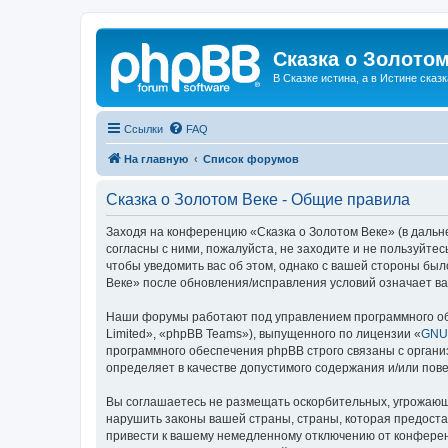
Сказка о Золотом
В Сказке истина, а в Истине сказк
Ссылки
FAQ
На главную
Список форумов
Сказка о Золотом Веке - Общие правила
Заходя на конференцию «Сказка о Золотом Веке» (в дальне
согласны с ними, пожалуйста, не заходите и не пользуйте
чтобы уведомить вас об этом, однако с вашей стороны бы
Веке» после обновления/исправления условий означает ва
Наши форумы работают под управлением программного об
Limited», «phpBB Teams»), выпущенного по лицензии «
GNU 
программного обеспечения phpBB строго связаны с органи
определяет в качестве допустимого содержания и/или по
Вы соглашаетесь не размещать оскорбительных, угрожающ
нарушить законы вашей страны, страны, которая предоста
привести к вашему немедленному отключению от конференц