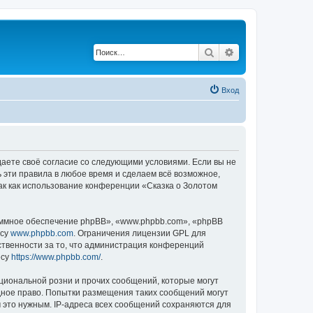
Поиск
Расширенный по
Вход
ждаете своё согласие со следующими условиями. Если вы не
ь эти правила в любое время и сделаем всё возможное,
ак как использование конференции «Сказка о Золотом
ммное обеспечение phpBB», «www.phpbb.com», «phpBB
есу
www.phpbb.com
. Ограничения лицензии GPL для
ственности за то, что администрация конференций
есу
https://www.phpbb.com/
.
циональной розни и прочих сообщений, которые могут
дное право. Попытки размещения таких сообщений могут
 это нужным. IP-адреса всех сообщений сохраняются для