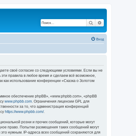
Поиск
Расширенный по
Вход
ждаете своё согласие со следующими условиями. Если вы не
ь эти правила в любое время и сделаем всё возможное,
ак как использование конференции «Сказка о Золотом
ммное обеспечение phpBB», «www.phpbb.com», «phpBB
есу
www.phpbb.com
. Ограничения лицензии GPL для
ственности за то, что администрация конференций
есу
https://www.phpbb.com/
.
циональной розни и прочих сообщений, которые могут
дное право. Попытки размещения таких сообщений могут
 это нужным. IP-адреса всех сообщений сохраняются для