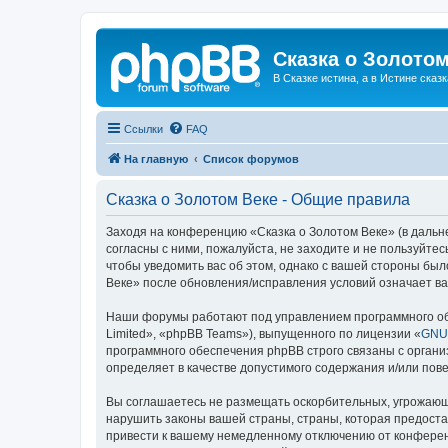
Сказка о Золотом
В Сказке истина, а в Истине сказк
Ссылки
FAQ
На главную
Список форумов
Сказка о Золотом Веке - Общие правила
Заходя на конференцию «Сказка о Золотом Веке» (в дальне
согласны с ними, пожалуйста, не заходите и не пользуйте
чтобы уведомить вас об этом, однако с вашей стороны бы
Веке» после обновления/исправления условий означает ва
Наши форумы работают под управлением программного об
Limited», «phpBB Teams»), выпущенного по лицензии «
GNU 
программного обеспечения phpBB строго связаны с органи
определяет в качестве допустимого содержания и/или по
Вы соглашаетесь не размещать оскорбительных, угрожающ
нарушить законы вашей страны, страны, которая предоста
привести к вашему немедленному отключению от конференц