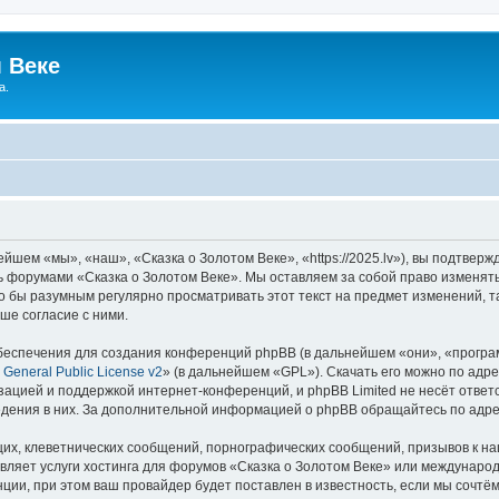
 Веке
а.
йшем «мы», «наш», «Сказка о Золотом Веке», «https://2025.lv»), вы подтвер
сь форумами «Сказка о Золотом Веке». Мы оставляем за собой право изменят
ло бы разумным регулярно просматривать этот текст на предмет изменений, т
ше согласие с ними.
еспечения для создания конференций phpBB (в дальнейшем «они», «програ
General Public License v2
» (в дальнейшем «GPL»). Скачать его можно по адр
зацией и поддержкой интернет-конференций, и phpBB Limited не несёт ответ
ведения в них. За дополнительной информацией о phpBB обращайтесь по адр
их, клеветнических сообщений, порнографических сообщений, призывов к на
вляет услуги хостинга для форумов «Сказка о Золотом Веке» или междунаро
ии, при этом ваш провайдер будет поставлен в известность, если мы сочтём