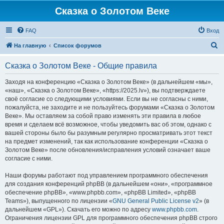
Сказка о Золотом Веке
FAQ
Вход
П
На главную
Список форумов
о
Сказка о Золотом Веке - Общие правила
и
с
Заходя на конференцию «Сказка о Золотом Веке» (в дальнейшем «мы»,
«наш», «Сказка о Золотом Веке», «https://2025.lv»), вы подтверждаете
к
своё согласие со следующими условиями. Если вы не согласны с ними,
пожалуйста, не заходите и не пользуйтесь форумами «Сказка о Золотом
Веке». Мы оставляем за собой право изменять эти правила в любое
время и сделаем всё возможное, чтобы уведомить вас об этом, однако с
вашей стороны было бы разумным регулярно просматривать этот текст
на предмет изменений, так как использование конференции «Сказка о
Золотом Веке» после обновления/исправления условий означает ваше
согласие с ними.
Наши форумы работают под управлением программного обеспечения
для создания конференций phpBB (в дальнейшем «они», «программное
обеспечение phpBB», «www.phpbb.com», «phpBB Limited», «phpBB
Teams»), выпущенного по лицензии «
GNU General Public License v2
» (в
дальнейшем «GPL»). Скачать его можно по адресу
www.phpbb.com
.
Ограничения лицензии GPL для программного обеспечения phpBB строго