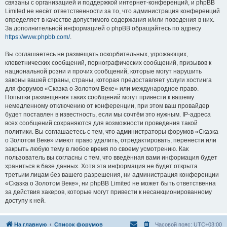
связаны с организацией и поддержкой интернет-конференций, и phpBB
Limited не несёт ответственности за то, что администрация конференций
определяет в качестве допустимого содержания и/или поведения в них.
За дополнительной информацией о phpBB обращайтесь по адресу
https://www.phpbb.com/
.
Вы соглашаетесь не размещать оскорбительных, угрожающих,
клеветнических сообщений, порнографических сообщений, призывов к
национальной розни и прочих сообщений, которые могут нарушить
законы вашей страны, страны, которая предоставляет услуги хостинга
для форумов «Сказка о Золотом Веке» или международное право.
Попытки размещения таких сообщений могут привести к вашему
немедленному отключению от конференции, при этом ваш провайдер
будет поставлен в известность, если мы сочтём это нужным. IP-адреса
всех сообщений сохраняются для возможности проведения такой
политики. Вы соглашаетесь с тем, что администраторы форумов «Сказка
о Золотом Веке» имеют право удалить, отредактировать, перенести или
закрыть любую тему в любое время по своему усмотрению. Как
пользователь вы согласны с тем, что введённая вами информация будет
храниться в базе данных. Хотя эта информация не будет открыта
третьим лицам без вашего разрешения, ни администрация конференции
«Сказка о Золотом Веке», ни phpBB Limited не может быть ответственна
за действия хакеров, которые могут привести к несанкционированному
доступу к ней.
На главную
Список форумов
Часовой пояс:
UTC+03:00