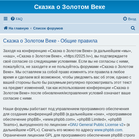
Сказка о Золотом Веке
FAQ
Вход
П
На главную
Список форумов
о
Сказка о Золотом Веке - Общие правила
и
с
Заходя на конференцию «Сказка о Золотом Веке» (в дальнейшем «мы»,
«наш», «Сказка о Золотом Веке», «https://2025.lv»), вы подтверждаете
к
своё согласие со следующими условиями. Если вы не согласны с ними,
пожалуйста, не заходите и не пользуйтесь форумами «Сказка о Золотом
Веке». Мы оставляем за собой право изменять эти правила в любое
время и сделаем всё возможное, чтобы уведомить вас об этом, однако с
вашей стороны было бы разумным регулярно просматривать этот текст
на предмет изменений, так как использование конференции «Сказка о
Золотом Веке» после обновления/исправления условий означает ваше
согласие с ними.
Наши форумы работают под управлением программного обеспечения
для создания конференций phpBB (в дальнейшем «они», «программное
обеспечение phpBB», «www.phpbb.com», «phpBB Limited», «phpBB
Teams»), выпущенного по лицензии «
GNU General Public License v2
» (в
дальнейшем «GPL»). Скачать его можно по адресу
www.phpbb.com
.
Ограничения лицензии GPL для программного обеспечения phpBB строго