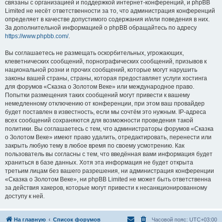
связаны с организацией и поддержкой интернет-конференций, и phpBB
Limited не несёт ответственности за то, что администрация конференций
определяет в качестве допустимого содержания и/или поведения в них.
За дополнительной информацией о phpBB обращайтесь по адресу
https://www.phpbb.com/
.
Вы соглашаетесь не размещать оскорбительных, угрожающих,
клеветнических сообщений, порнографических сообщений, призывов к
национальной розни и прочих сообщений, которые могут нарушить
законы вашей страны, страны, которая предоставляет услуги хостинга
для форумов «Сказка о Золотом Веке» или международное право.
Попытки размещения таких сообщений могут привести к вашему
немедленному отключению от конференции, при этом ваш провайдер
будет поставлен в известность, если мы сочтём это нужным. IP-адреса
всех сообщений сохраняются для возможности проведения такой
политики. Вы соглашаетесь с тем, что администраторы форумов «Сказка
о Золотом Веке» имеют право удалить, отредактировать, перенести или
закрыть любую тему в любое время по своему усмотрению. Как
пользователь вы согласны с тем, что введённая вами информация будет
храниться в базе данных. Хотя эта информация не будет открыта
третьим лицам без вашего разрешения, ни администрация конференции
«Сказка о Золотом Веке», ни phpBB Limited не может быть ответственна
за действия хакеров, которые могут привести к несанкционированному
доступу к ней.
На главную
Список форумов
Часовой пояс:
UTC+03:00