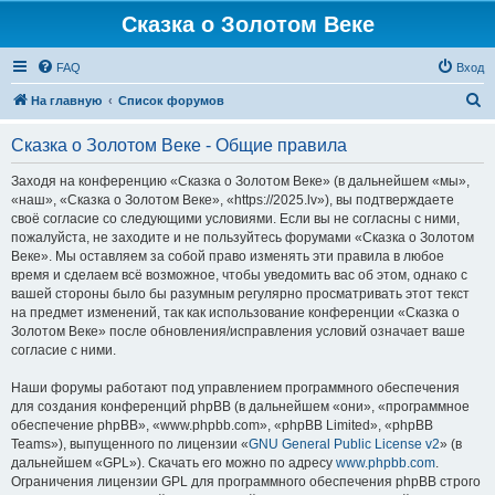
Сказка о Золотом Веке
FAQ
Вход
П
На главную
Список форумов
о
Сказка о Золотом Веке - Общие правила
и
с
Заходя на конференцию «Сказка о Золотом Веке» (в дальнейшем «мы»,
«наш», «Сказка о Золотом Веке», «https://2025.lv»), вы подтверждаете
к
своё согласие со следующими условиями. Если вы не согласны с ними,
пожалуйста, не заходите и не пользуйтесь форумами «Сказка о Золотом
Веке». Мы оставляем за собой право изменять эти правила в любое
время и сделаем всё возможное, чтобы уведомить вас об этом, однако с
вашей стороны было бы разумным регулярно просматривать этот текст
на предмет изменений, так как использование конференции «Сказка о
Золотом Веке» после обновления/исправления условий означает ваше
согласие с ними.
Наши форумы работают под управлением программного обеспечения
для создания конференций phpBB (в дальнейшем «они», «программное
обеспечение phpBB», «www.phpbb.com», «phpBB Limited», «phpBB
Teams»), выпущенного по лицензии «
GNU General Public License v2
» (в
дальнейшем «GPL»). Скачать его можно по адресу
www.phpbb.com
.
Ограничения лицензии GPL для программного обеспечения phpBB строго