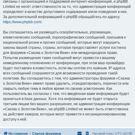
связаны с организацией и поддержкой интернет-конференций, и phpBB
Limited не несёт ответственности за то, что администрация конференций
определяет в качестве допустимого содержания и/или поведения в них.
За дополнительной информацией о phpBB обращайтесь по адресу
https://www.phpbb.com/
.
Вы соглашаетесь не размещать оскорбительных, угрожающих,
клеветнических сообщений, порнографических сообщений, призывов к
национальной розни и прочих сообщений, которые могут нарушить
законы вашей страны, страны, которая предоставляет услуги хостинга
для форумов «Сказка о Золотом Веке» или международное право.
Попытки размещения таких сообщений могут привести к вашему
немедленному отключению от конференции, при этом ваш провайдер
будет поставлен в известность, если мы сочтём это нужным. IP-адреса
всех сообщений сохраняются для возможности проведения такой
политики. Вы соглашаетесь с тем, что администраторы форумов «Сказка
о Золотом Веке» имеют право удалить, отредактировать, перенести или
закрыть любую тему в любое время по своему усмотрению. Как
пользователь вы согласны с тем, что введённая вами информация будет
храниться в базе данных. Хотя эта информация не будет открыта
третьим лицам без вашего разрешения, ни администрация конференции
«Сказка о Золотом Веке», ни phpBB Limited не может быть ответственна
за действия хакеров, которые могут привести к несанкционированному
доступу к ней.
На главную
Список форумов
Часовой пояс:
UTC+03:00