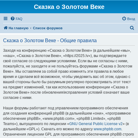
Сказка о Золотом Веке
FAQ
Вход
П
На главную
Список форумов
о
Сказка о Золотом Веке - Общие правила
и
с
Заходя на конференцию «Сказка о Золотом Веке» (в дальнейшем «мы»,
«наш», «Сказка о Золотом Веке», «https://2025.lv»), вы подтверждаете
к
своё согласие со следующими условиями. Если вы не согласны с ними,
пожалуйста, не заходите и не пользуйтесь форумами «Сказка о Золотом
Веке». Мы оставляем за собой право изменять эти правила в любое
время и сделаем всё возможное, чтобы уведомить вас об этом, однако с
вашей стороны было бы разумным регулярно просматривать этот текст
на предмет изменений, так как использование конференции «Сказка о
Золотом Веке» после обновления/исправления условий означает ваше
согласие с ними.
Наши форумы работают под управлением программного обеспечения
для создания конференций phpBB (в дальнейшем «они», «программное
обеспечение phpBB», «www.phpbb.com», «phpBB Limited», «phpBB
Teams»), выпущенного по лицензии «
GNU General Public License v2
» (в
дальнейшем «GPL»). Скачать его можно по адресу
www.phpbb.com
.
Ограничения лицензии GPL для программного обеспечения phpBB строго