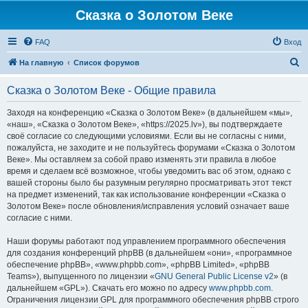
Сказка о Золотом Веке
FAQ
Вход
П
На главную
Список форумов
о
Сказка о Золотом Веке - Общие правила
и
с
Заходя на конференцию «Сказка о Золотом Веке» (в дальнейшем «мы»,
«наш», «Сказка о Золотом Веке», «https://2025.lv»), вы подтверждаете
к
своё согласие со следующими условиями. Если вы не согласны с ними,
пожалуйста, не заходите и не пользуйтесь форумами «Сказка о Золотом
Веке». Мы оставляем за собой право изменять эти правила в любое
время и сделаем всё возможное, чтобы уведомить вас об этом, однако с
вашей стороны было бы разумным регулярно просматривать этот текст
на предмет изменений, так как использование конференции «Сказка о
Золотом Веке» после обновления/исправления условий означает ваше
согласие с ними.
Наши форумы работают под управлением программного обеспечения
для создания конференций phpBB (в дальнейшем «они», «программное
обеспечение phpBB», «www.phpbb.com», «phpBB Limited», «phpBB
Teams»), выпущенного по лицензии «
GNU General Public License v2
» (в
дальнейшем «GPL»). Скачать его можно по адресу
www.phpbb.com
.
Ограничения лицензии GPL для программного обеспечения phpBB строго