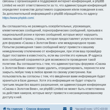
связаны с организацией и поддержкой интернет-конференций, и phpBB
Limited не несёт ответственности за то, что администрация конференций
определяет в качестве допустимого содержания и/или поведения в них.
За дополнительной информацией о phpBB обращайтесь по адресу
https://www.phpbb.com/
.
Вы соглашаетесь не размещать оскорбительных, угрожающих,
клеветнических сообщений, порнографических сообщений, призывов к
национальной розни и прочих сообщений, которые могут нарушить
законы вашей страны, страны, которая предоставляет услуги хостинга
для форумов «Сказка о Золотом Веке» или международное право.
Попытки размещения таких сообщений могут привести к вашему
немедленному отключению от конференции, при этом ваш провайдер
будет поставлен в известность, если мы сочтём это нужным. IP-адреса
всех сообщений сохраняются для возможности проведения такой
политики. Вы соглашаетесь с тем, что администраторы форумов «Сказка
о Золотом Веке» имеют право удалить, отредактировать, перенести или
закрыть любую тему в любое время по своему усмотрению. Как
пользователь вы согласны с тем, что введённая вами информация будет
храниться в базе данных. Хотя эта информация не будет открыта
третьим лицам без вашего разрешения, ни администрация конференции
«Сказка о Золотом Веке», ни phpBB Limited не может быть ответственна
за действия хакеров, которые могут привести к несанкционированному
доступу к ней.
На главную
Список форумов
Часовой пояс:
UTC+03:00