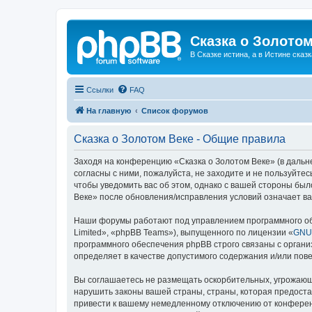
Сказка о Золотом
В Сказке истина, а в Истине сказк
Ссылки
FAQ
На главную
Список форумов
Сказка о Золотом Веке - Общие правила
Заходя на конференцию «Сказка о Золотом Веке» (в дальне
согласны с ними, пожалуйста, не заходите и не пользуйте
чтобы уведомить вас об этом, однако с вашей стороны бы
Веке» после обновления/исправления условий означает ва
Наши форумы работают под управлением программного об
Limited», «phpBB Teams»), выпущенного по лицензии «
GNU 
программного обеспечения phpBB строго связаны с органи
определяет в качестве допустимого содержания и/или по
Вы соглашаетесь не размещать оскорбительных, угрожающ
нарушить законы вашей страны, страны, которая предоста
привести к вашему немедленному отключению от конференц