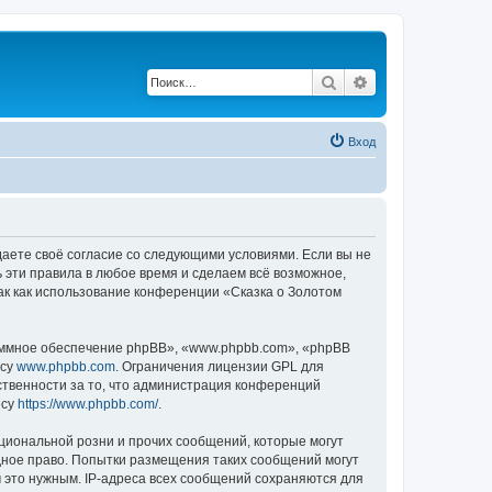
Поиск
Расширенный по
Вход
ждаете своё согласие со следующими условиями. Если вы не
ь эти правила в любое время и сделаем всё возможное,
ак как использование конференции «Сказка о Золотом
ммное обеспечение phpBB», «www.phpbb.com», «phpBB
есу
www.phpbb.com
. Ограничения лицензии GPL для
ственности за то, что администрация конференций
есу
https://www.phpbb.com/
.
циональной розни и прочих сообщений, которые могут
дное право. Попытки размещения таких сообщений могут
 это нужным. IP-адреса всех сообщений сохраняются для