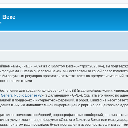
 Веке
а.
йшем «мы», «наш», «Сказка о Золотом Веке», «https://2025.lv»), вы подтвер
сь форумами «Сказка о Золотом Веке». Мы оставляем за собой право изменят
ло бы разумным регулярно просматривать этот текст на предмет изменений, т
ше согласие с ними.
еспечения для создания конференций phpBB (в дальнейшем «они», «програ
General Public License v2
» (в дальнейшем «GPL»). Скачать его можно по адр
зацией и поддержкой интернет-конференций, и phpBB Limited не несёт ответ
ведения в них. За дополнительной информацией о phpBB обращайтесь по адр
их, клеветнических сообщений, порнографических сообщений, призывов к на
вляет услуги хостинга для форумов «Сказка о Золотом Веке» или междунаро
ии, при этом ваш провайдер будет поставлен в известность, если мы сочтём