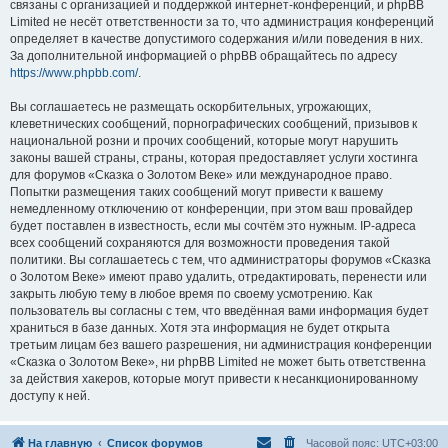
связаны с организацией и поддержкой интернет-конференций, и phpBB
Limited не несёт ответственности за то, что администрация конференций
определяет в качестве допустимого содержания и/или поведения в них.
За дополнительной информацией о phpBB обращайтесь по адресу
https://www.phpbb.com/
.
Вы соглашаетесь не размещать оскорбительных, угрожающих,
клеветнических сообщений, порнографических сообщений, призывов к
национальной розни и прочих сообщений, которые могут нарушить
законы вашей страны, страны, которая предоставляет услуги хостинга
для форумов «Сказка о Золотом Веке» или международное право.
Попытки размещения таких сообщений могут привести к вашему
немедленному отключению от конференции, при этом ваш провайдер
будет поставлен в известность, если мы сочтём это нужным. IP-адреса
всех сообщений сохраняются для возможности проведения такой
политики. Вы соглашаетесь с тем, что администраторы форумов «Сказка
о Золотом Веке» имеют право удалить, отредактировать, перенести или
закрыть любую тему в любое время по своему усмотрению. Как
пользователь вы согласны с тем, что введённая вами информация будет
храниться в базе данных. Хотя эта информация не будет открыта
третьим лицам без вашего разрешения, ни администрация конференции
«Сказка о Золотом Веке», ни phpBB Limited не может быть ответственна
за действия хакеров, которые могут привести к несанкционированному
доступу к ней.
На главную
Список форумов
Часовой пояс:
UTC+03:00