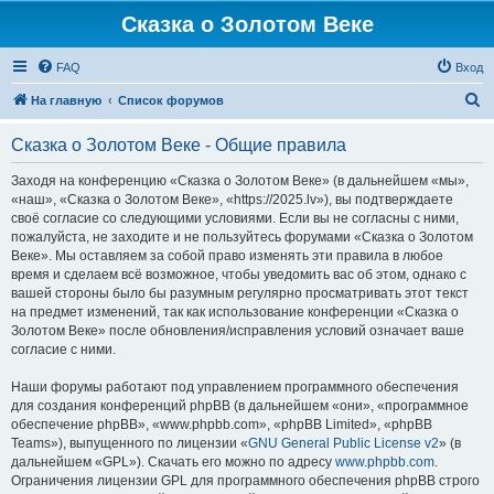
Сказка о Золотом Веке
FAQ
Вход
П
На главную
Список форумов
о
Сказка о Золотом Веке - Общие правила
и
с
Заходя на конференцию «Сказка о Золотом Веке» (в дальнейшем «мы»,
«наш», «Сказка о Золотом Веке», «https://2025.lv»), вы подтверждаете
к
своё согласие со следующими условиями. Если вы не согласны с ними,
пожалуйста, не заходите и не пользуйтесь форумами «Сказка о Золотом
Веке». Мы оставляем за собой право изменять эти правила в любое
время и сделаем всё возможное, чтобы уведомить вас об этом, однако с
вашей стороны было бы разумным регулярно просматривать этот текст
на предмет изменений, так как использование конференции «Сказка о
Золотом Веке» после обновления/исправления условий означает ваше
согласие с ними.
Наши форумы работают под управлением программного обеспечения
для создания конференций phpBB (в дальнейшем «они», «программное
обеспечение phpBB», «www.phpbb.com», «phpBB Limited», «phpBB
Teams»), выпущенного по лицензии «
GNU General Public License v2
» (в
дальнейшем «GPL»). Скачать его можно по адресу
www.phpbb.com
.
Ограничения лицензии GPL для программного обеспечения phpBB строго