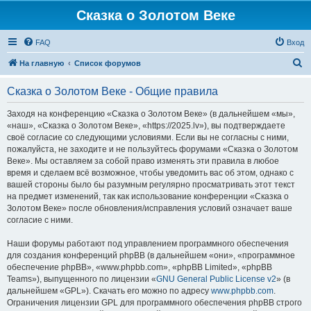
Сказка о Золотом Веке
FAQ
Вход
П
На главную
Список форумов
о
Сказка о Золотом Веке - Общие правила
и
с
Заходя на конференцию «Сказка о Золотом Веке» (в дальнейшем «мы»,
«наш», «Сказка о Золотом Веке», «https://2025.lv»), вы подтверждаете
к
своё согласие со следующими условиями. Если вы не согласны с ними,
пожалуйста, не заходите и не пользуйтесь форумами «Сказка о Золотом
Веке». Мы оставляем за собой право изменять эти правила в любое
время и сделаем всё возможное, чтобы уведомить вас об этом, однако с
вашей стороны было бы разумным регулярно просматривать этот текст
на предмет изменений, так как использование конференции «Сказка о
Золотом Веке» после обновления/исправления условий означает ваше
согласие с ними.
Наши форумы работают под управлением программного обеспечения
для создания конференций phpBB (в дальнейшем «они», «программное
обеспечение phpBB», «www.phpbb.com», «phpBB Limited», «phpBB
Teams»), выпущенного по лицензии «
GNU General Public License v2
» (в
дальнейшем «GPL»). Скачать его можно по адресу
www.phpbb.com
.
Ограничения лицензии GPL для программного обеспечения phpBB строго