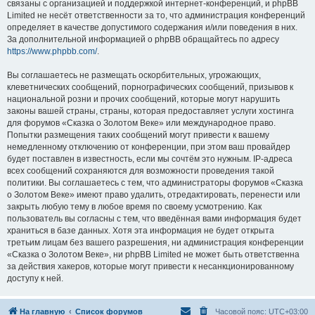
связаны с организацией и поддержкой интернет-конференций, и phpBB
Limited не несёт ответственности за то, что администрация конференций
определяет в качестве допустимого содержания и/или поведения в них.
За дополнительной информацией о phpBB обращайтесь по адресу
https://www.phpbb.com/
.
Вы соглашаетесь не размещать оскорбительных, угрожающих,
клеветнических сообщений, порнографических сообщений, призывов к
национальной розни и прочих сообщений, которые могут нарушить
законы вашей страны, страны, которая предоставляет услуги хостинга
для форумов «Сказка о Золотом Веке» или международное право.
Попытки размещения таких сообщений могут привести к вашему
немедленному отключению от конференции, при этом ваш провайдер
будет поставлен в известность, если мы сочтём это нужным. IP-адреса
всех сообщений сохраняются для возможности проведения такой
политики. Вы соглашаетесь с тем, что администраторы форумов «Сказка
о Золотом Веке» имеют право удалить, отредактировать, перенести или
закрыть любую тему в любое время по своему усмотрению. Как
пользователь вы согласны с тем, что введённая вами информация будет
храниться в базе данных. Хотя эта информация не будет открыта
третьим лицам без вашего разрешения, ни администрация конференции
«Сказка о Золотом Веке», ни phpBB Limited не может быть ответственна
за действия хакеров, которые могут привести к несанкционированному
доступу к ней.
На главную
Список форумов
Часовой пояс:
UTC+03:00