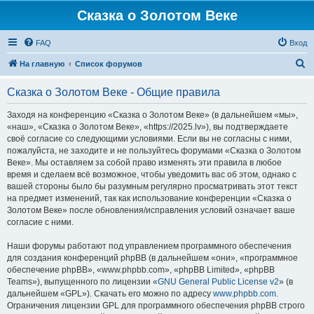
Сказка о Золотом Веке
FAQ
Вход
П
На главную
Список форумов
о
Сказка о Золотом Веке - Общие правила
и
с
Заходя на конференцию «Сказка о Золотом Веке» (в дальнейшем «мы»,
«наш», «Сказка о Золотом Веке», «https://2025.lv»), вы подтверждаете
к
своё согласие со следующими условиями. Если вы не согласны с ними,
пожалуйста, не заходите и не пользуйтесь форумами «Сказка о Золотом
Веке». Мы оставляем за собой право изменять эти правила в любое
время и сделаем всё возможное, чтобы уведомить вас об этом, однако с
вашей стороны было бы разумным регулярно просматривать этот текст
на предмет изменений, так как использование конференции «Сказка о
Золотом Веке» после обновления/исправления условий означает ваше
согласие с ними.
Наши форумы работают под управлением программного обеспечения
для создания конференций phpBB (в дальнейшем «они», «программное
обеспечение phpBB», «www.phpbb.com», «phpBB Limited», «phpBB
Teams»), выпущенного по лицензии «
GNU General Public License v2
» (в
дальнейшем «GPL»). Скачать его можно по адресу
www.phpbb.com
.
Ограничения лицензии GPL для программного обеспечения phpBB строго