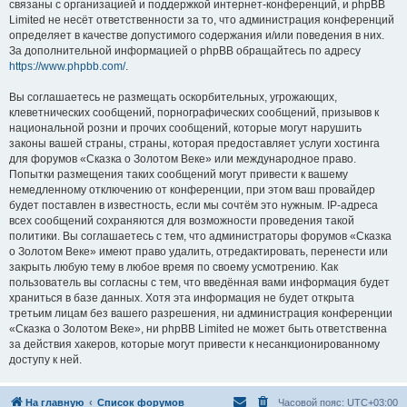
связаны с организацией и поддержкой интернет-конференций, и phpBB
Limited не несёт ответственности за то, что администрация конференций
определяет в качестве допустимого содержания и/или поведения в них.
За дополнительной информацией о phpBB обращайтесь по адресу
https://www.phpbb.com/
.
Вы соглашаетесь не размещать оскорбительных, угрожающих,
клеветнических сообщений, порнографических сообщений, призывов к
национальной розни и прочих сообщений, которые могут нарушить
законы вашей страны, страны, которая предоставляет услуги хостинга
для форумов «Сказка о Золотом Веке» или международное право.
Попытки размещения таких сообщений могут привести к вашему
немедленному отключению от конференции, при этом ваш провайдер
будет поставлен в известность, если мы сочтём это нужным. IP-адреса
всех сообщений сохраняются для возможности проведения такой
политики. Вы соглашаетесь с тем, что администраторы форумов «Сказка
о Золотом Веке» имеют право удалить, отредактировать, перенести или
закрыть любую тему в любое время по своему усмотрению. Как
пользователь вы согласны с тем, что введённая вами информация будет
храниться в базе данных. Хотя эта информация не будет открыта
третьим лицам без вашего разрешения, ни администрация конференции
«Сказка о Золотом Веке», ни phpBB Limited не может быть ответственна
за действия хакеров, которые могут привести к несанкционированному
доступу к ней.
На главную
Список форумов
Часовой пояс:
UTC+03:00