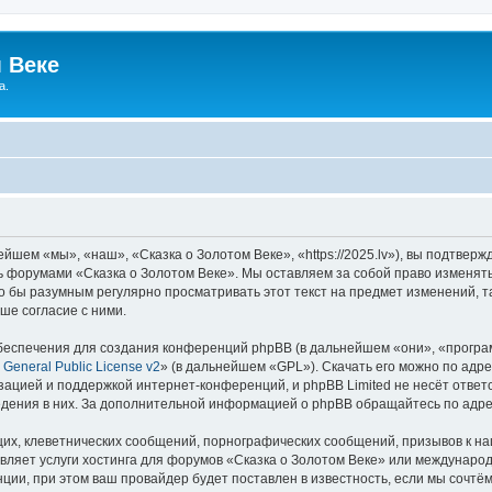
 Веке
а.
йшем «мы», «наш», «Сказка о Золотом Веке», «https://2025.lv»), вы подтвер
сь форумами «Сказка о Золотом Веке». Мы оставляем за собой право изменят
ло бы разумным регулярно просматривать этот текст на предмет изменений, т
ше согласие с ними.
еспечения для создания конференций phpBB (в дальнейшем «они», «програ
General Public License v2
» (в дальнейшем «GPL»). Скачать его можно по адр
зацией и поддержкой интернет-конференций, и phpBB Limited не несёт ответ
ведения в них. За дополнительной информацией о phpBB обращайтесь по адр
их, клеветнических сообщений, порнографических сообщений, призывов к на
вляет услуги хостинга для форумов «Сказка о Золотом Веке» или междунаро
ии, при этом ваш провайдер будет поставлен в известность, если мы сочтём