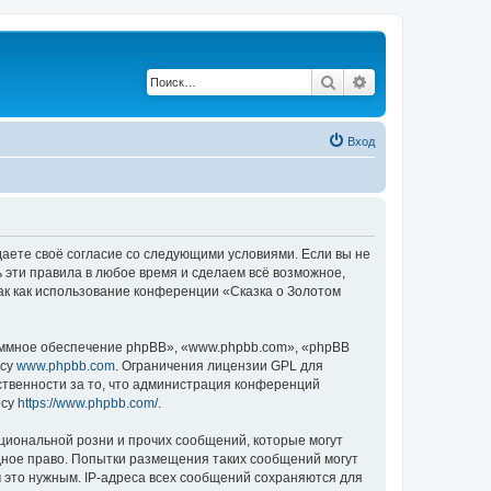
Поиск
Расширенный по
Вход
ждаете своё согласие со следующими условиями. Если вы не
ь эти правила в любое время и сделаем всё возможное,
ак как использование конференции «Сказка о Золотом
ммное обеспечение phpBB», «www.phpbb.com», «phpBB
есу
www.phpbb.com
. Ограничения лицензии GPL для
ственности за то, что администрация конференций
есу
https://www.phpbb.com/
.
циональной розни и прочих сообщений, которые могут
дное право. Попытки размещения таких сообщений могут
 это нужным. IP-адреса всех сообщений сохраняются для