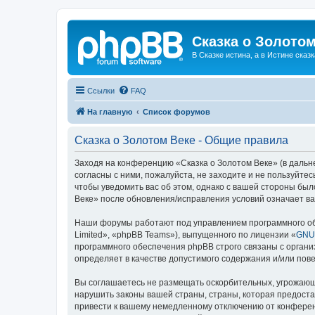
Сказка о Золотом
В Сказке истина, а в Истине сказк
Ссылки
FAQ
На главную
Список форумов
Сказка о Золотом Веке - Общие правила
Заходя на конференцию «Сказка о Золотом Веке» (в дальне
согласны с ними, пожалуйста, не заходите и не пользуйте
чтобы уведомить вас об этом, однако с вашей стороны бы
Веке» после обновления/исправления условий означает ва
Наши форумы работают под управлением программного об
Limited», «phpBB Teams»), выпущенного по лицензии «
GNU 
программного обеспечения phpBB строго связаны с органи
определяет в качестве допустимого содержания и/или по
Вы соглашаетесь не размещать оскорбительных, угрожающ
нарушить законы вашей страны, страны, которая предоста
привести к вашему немедленному отключению от конференц