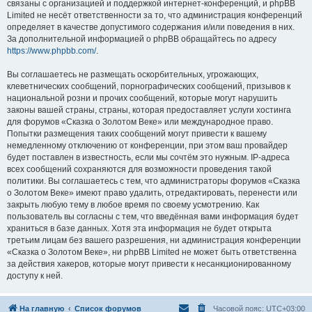
связаны с организацией и поддержкой интернет-конференций, и phpBB
Limited не несёт ответственности за то, что администрация конференций
определяет в качестве допустимого содержания и/или поведения в них.
За дополнительной информацией о phpBB обращайтесь по адресу
https://www.phpbb.com/
.
Вы соглашаетесь не размещать оскорбительных, угрожающих,
клеветнических сообщений, порнографических сообщений, призывов к
национальной розни и прочих сообщений, которые могут нарушить
законы вашей страны, страны, которая предоставляет услуги хостинга
для форумов «Сказка о Золотом Веке» или международное право.
Попытки размещения таких сообщений могут привести к вашему
немедленному отключению от конференции, при этом ваш провайдер
будет поставлен в известность, если мы сочтём это нужным. IP-адреса
всех сообщений сохраняются для возможности проведения такой
политики. Вы соглашаетесь с тем, что администраторы форумов «Сказка
о Золотом Веке» имеют право удалить, отредактировать, перенести или
закрыть любую тему в любое время по своему усмотрению. Как
пользователь вы согласны с тем, что введённая вами информация будет
храниться в базе данных. Хотя эта информация не будет открыта
третьим лицам без вашего разрешения, ни администрация конференции
«Сказка о Золотом Веке», ни phpBB Limited не может быть ответственна
за действия хакеров, которые могут привести к несанкционированному
доступу к ней.
На главную
Список форумов
Часовой пояс:
UTC+03:00