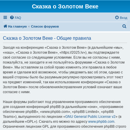
Сказка о Золотом Веке
FAQ
Вход
П
На главную
Список форумов
о
Сказка о Золотом Веке - Общие правила
и
с
Заходя на конференцию «Сказка о Золотом Веке» (в дальнейшем «мы»,
«наш», «Сказка о Золотом Веке», «https://2025.lv»), вы подтверждаете
к
своё согласие со следующими условиями. Если вы не согласны с ними,
пожалуйста, не заходите и не пользуйтесь форумами «Сказка о Золотом
Веке». Мы оставляем за собой право изменять эти правила в любое
время и сделаем всё возможное, чтобы уведомить вас об этом, однако с
вашей стороны было бы разумным регулярно просматривать этот текст
на предмет изменений, так как использование конференции «Сказка о
Золотом Веке» после обновления/исправления условий означает ваше
согласие с ними.
Наши форумы работают под управлением программного обеспечения
для создания конференций phpBB (в дальнейшем «они», «программное
обеспечение phpBB», «www.phpbb.com», «phpBB Limited», «phpBB
Teams»), выпущенного по лицензии «
GNU General Public License v2
» (в
дальнейшем «GPL»). Скачать его можно по адресу
www.phpbb.com
.
Ограничения лицензии GPL для программного обеспечения phpBB строго