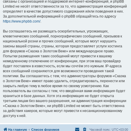
связаны с организацией и поддержкой интернет-конференций, и phpBB
Limited не несёт ответственности за то, что администрация конференций
определяет в качестве допустимого содержания и/или поведения в них.
За дополнительной информацией о phpBB обращайтесь по адресу
https://www.phpbb.com/
.
Вы соглашаетесь не размещать оскорбительных, угрожающих,
клеветнических сообщений, порнографических сообщений, призывов к
национальной розни и прочих сообщений, которые могут нарушить
законы вашей страны, страны, которая предоставляет услуги хостинга
для форумов «Сказка о Золотом Веке» или международное право.
Попытки размещения таких сообщений могут привести к вашему
немедленному отключению от конференции, при этом ваш провайдер
будет поставлен в известность, если мы сочтём это нужным. IP-адреса
всех сообщений сохраняются для возможности проведения такой
политики. Вы соглашаетесь с тем, что администраторы форумов «Сказка
о Золотом Веке» имеют право удалить, отредактировать, перенести или
закрыть любую тему в любое время по своему усмотрению. Как
пользователь вы согласны с тем, что введённая вами информация будет
храниться в базе данных. Хотя эта информация не будет открыта
третьим лицам без вашего разрешения, ни администрация конференции
«Сказка о Золотом Веке», ни phpBB Limited не может быть ответственна
за действия хакеров, которые могут привести к несанкционированному
доступу к ней.
На главную
Список форумов
Часовой пояс:
UTC+03:00