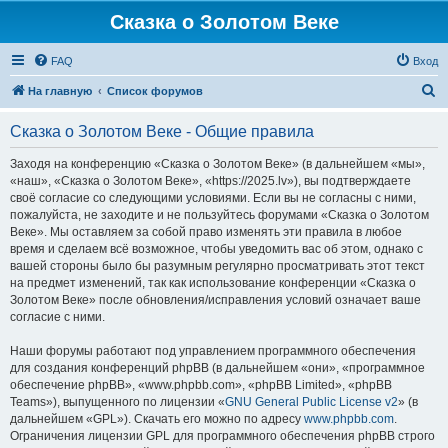
Сказка о Золотом Веке
FAQ
Вход
П
На главную
Список форумов
о
Сказка о Золотом Веке - Общие правила
и
с
Заходя на конференцию «Сказка о Золотом Веке» (в дальнейшем «мы»,
«наш», «Сказка о Золотом Веке», «https://2025.lv»), вы подтверждаете
к
своё согласие со следующими условиями. Если вы не согласны с ними,
пожалуйста, не заходите и не пользуйтесь форумами «Сказка о Золотом
Веке». Мы оставляем за собой право изменять эти правила в любое
время и сделаем всё возможное, чтобы уведомить вас об этом, однако с
вашей стороны было бы разумным регулярно просматривать этот текст
на предмет изменений, так как использование конференции «Сказка о
Золотом Веке» после обновления/исправления условий означает ваше
согласие с ними.
Наши форумы работают под управлением программного обеспечения
для создания конференций phpBB (в дальнейшем «они», «программное
обеспечение phpBB», «www.phpbb.com», «phpBB Limited», «phpBB
Teams»), выпущенного по лицензии «
GNU General Public License v2
» (в
дальнейшем «GPL»). Скачать его можно по адресу
www.phpbb.com
.
Ограничения лицензии GPL для программного обеспечения phpBB строго