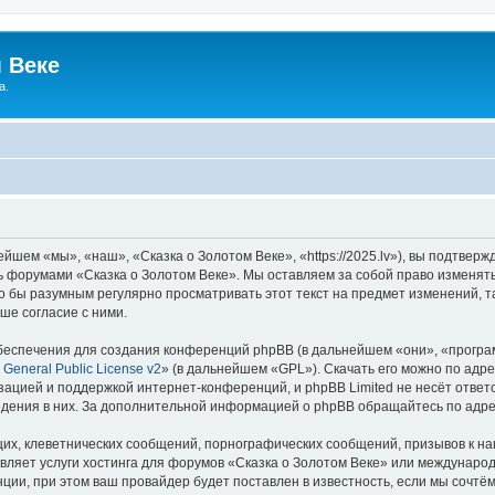
 Веке
а.
йшем «мы», «наш», «Сказка о Золотом Веке», «https://2025.lv»), вы подтвер
сь форумами «Сказка о Золотом Веке». Мы оставляем за собой право изменят
ло бы разумным регулярно просматривать этот текст на предмет изменений, т
ше согласие с ними.
еспечения для создания конференций phpBB (в дальнейшем «они», «програ
General Public License v2
» (в дальнейшем «GPL»). Скачать его можно по адр
зацией и поддержкой интернет-конференций, и phpBB Limited не несёт ответ
ведения в них. За дополнительной информацией о phpBB обращайтесь по адр
их, клеветнических сообщений, порнографических сообщений, призывов к на
вляет услуги хостинга для форумов «Сказка о Золотом Веке» или междунаро
ии, при этом ваш провайдер будет поставлен в известность, если мы сочтём