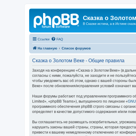
Сказка о Золотом
В Сказке истина, а в Истине сказк
Ссылки
FAQ
На главную
Список форумов
Сказка о Золотом Веке - Общие правила
Заходя на конференцию «Сказка о Золотом Веке» (в дальне
согласны с ними, пожалуйста, не заходите и не пользуйте
чтобы уведомить вас об этом, однако с вашей стороны бы
Веке» после обновления/исправления условий означает ва
Наши форумы работают под управлением программного об
Limited», «phpBB Teams»), выпущенного по лицензии «
GNU 
программного обеспечения phpBB строго связаны с органи
определяет в качестве допустимого содержания и/или по
Вы соглашаетесь не размещать оскорбительных, угрожающ
нарушить законы вашей страны, страны, которая предоста
привести к вашему немедленному отключению от конференц