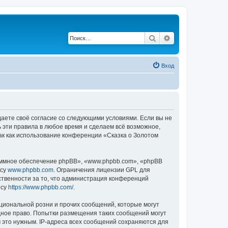
Поиск
Расширенный по
Вход
ждаете своё согласие со следующими условиями. Если вы не
ь эти правила в любое время и сделаем всё возможное,
ак как использование конференции «Сказка о Золотом
ммное обеспечение phpBB», «www.phpbb.com», «phpBB
есу
www.phpbb.com
. Ограничения лицензии GPL для
ственности за то, что администрация конференций
есу
https://www.phpbb.com/
.
циональной розни и прочих сообщений, которые могут
дное право. Попытки размещения таких сообщений могут
 это нужным. IP-адреса всех сообщений сохраняются для